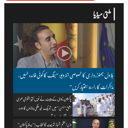
ملتی میڈیا
بلاول بھٹو زرداری کا خصوصی انٹرویو: “جنگ کا کوئی فائدہ نہیں،
مذاکرات کا راستہ اختیار کریں”
پاکستان نیوی کے چیف نے نویں کثیر القومی بحری
مشق “امن” میں شریک غیر ملکی جہازوں کا دورہ
کیا۔ | آئی ایس پی آر
وزیرِ اعظم شہباز شریف کا خطاب | “بریتھ پاکستان”