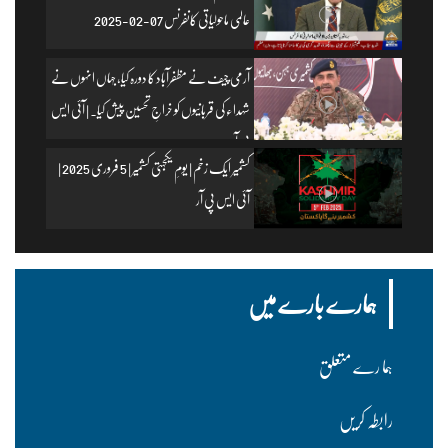
عالمی ماحولیاتی کانفرنس 07-02-2025
آرمی چیف نے مظفرآباد کا دورہ کیا، جہاں انہوں نے
شہداء کی قربانیوں کو خراجِ تحسین پیش کیا۔ | آئی ایس
پی آر
کشمیر ایک زخم | یومِ یکجہتی کشمیر | 5 فروری 2025 |
آئی ایس پی آر
ہمارے بارے میں
ہما رے متعلق
رابطہ کریں