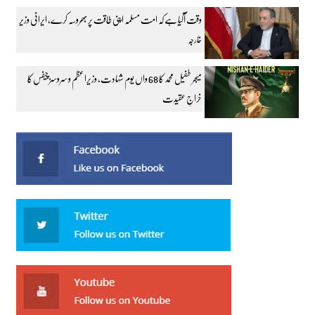
وقت آگیا ہے کہ امت مسلمہ اپنی طاقت پر بھروسہ کرے، ایرانی وزیر
خارجہ
میجر طفیل محمد کا 68 واں یوم شہادت، وزیراعظم و سروسز چیفس کا
خراجِ عقیدت