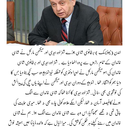
لندن (نیوڈیسک ) برطانوی شاہی جوڑے شہزادہ ہیری اور میگھن مارکل نے شاہی
خاندان کے تمام رازوں سے پردہ اٹھا دیا ہے ۔ شہزادہ ہیری اور برطانوی شاہی
خاندان کی بہو میگھن مارکل نے اوپرا ونفری کو تہلکہ خیز انٹرویو وہ سب کچھ بتا دیا جس کا
دنیا بھر کو انتظار تھا ۔ انٹرویو کےدوران ہیری اورمیگھن نےاپنے ہاں بچی کی پیدائش
کی خوشخبری بھی سنا ئی۔شہزادہ ہیری کا کہنا تھا کہ شاہی خاندان سے الگ
ہونےکافیصلہ آسان نہ تھا، لیکن اسکےعلاوہ کوئی چارہ بھی نہ تھا۔ میری حمایت کی
جاتی تھی نہ مجھے سمجھا گیا، اس وجہ سے شاہی خاندان سےالگ ہوا۔ ہم نےشاہی
خاندان میں رہنے کیلئےہر ممکن کوشش کی۔ میرا خیال ہے کہ والدہ ڈیانا ہمیں ہمیشہ خوش