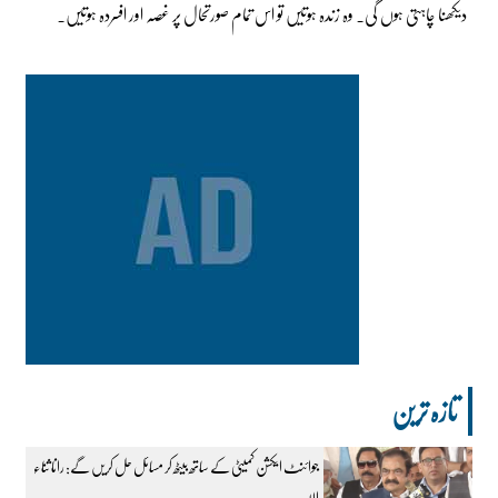
دیکھنا چاہتی ہوں گی۔ وہ زندہ ہوتیں تو اس تمام صورتحال پر غصہ اور افسردہ ہوتیں۔
تازہ ترین
جوائنٹ ایکشن کمیٹی کے ساتھ بیٹھ کر مسائل حل کریں گے: رانا ثناء
اللہ