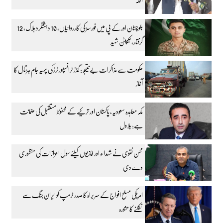
بلوچستان اور کے پی میں فورسز کی کارروائیاں، 10 دہشتگرد ہلاک، 12
گرفتار، کیپٹن شہید
حکومت سے مذاکرات بے نتیجہ: گڈز ٹرانسپورٹرز کی پہیہ جام ہڑتال کا
آغاز
مکہ معاہدہ سعودیہ، پاکستان اور ترکیے کے محفوظ مستقبل کی ضمانت
ہے: بلاول
محسن نقوی نے شہداء اور غازیوں کیلئے سول اعزازات کی منظوری
دے دی
امریکی مسلح افواج کے سربراہ کا صدر ٹرمپ کو ایران جنگ سے
نکلنے کا مشورہ