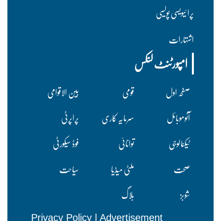
پرا ئیویسی پولسیی
اشتہارات
امپورٹنٹ لنکس
صفحہ اول
قومی
بین الاقوامی
آٹوموبائل
سرمایہ کاری
پراپرٹی
ٹیکنالوجی
توانائی
فوڈ سیکورٹی
صحت
ملٹی میڈیا
سیاحت
شوبز
بلاگ
Privacy Policy
|
Advertisement