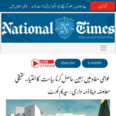
تازہ ترین
امریکا دوبارہ اپنے وعدوں پر عملدرآمد کیلئے تیار ہو گیا: ایرانی وزارت خارجہ
عالمی منڈیوں میں پٹرول 
ENGLISH
E-PAPER
عوامی مفاد میں زمین حاصل کرنا ریاست کا اختیار، حقیقی
معاوضہ دینا ذمہ داری : سپریم کورٹ