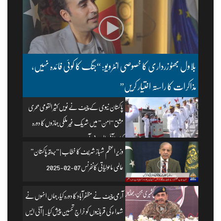
بلاول بھٹو زرداری کا خصوصی انٹرویو: “جنگ کا کوئی فائدہ نہیں،
مذاکرات کا راستہ اختیار کریں”
پاکستان نیوی کے چیف نے نویں کثیر القومی بحری
مشق “امن” میں شریک غیر ملکی جہازوں کا دورہ
کیا۔ | آئی ایس پی آر
وزیرِ اعظم شہباز شریف کا خطاب | “بریتھ پاکستان”
عالمی ماحولیاتی کانفرنس 07-02-2025
آرمی چیف نے مظفرآباد کا دورہ کیا، جہاں انہوں نے
شہداء کی قربانیوں کو خراجِ تحسین پیش کیا۔ | آئی ایس