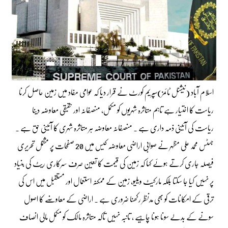
اسلام آباد (نیشنل ٹائمز)سپریم کورٹ نے قرار دیا کہ عوامی مفاد میں زمین حاصل کرنا
ریاست کا اختیار ہے تاہم متاثرہ شہریوں کو مکمل، منصفانہ اور حقیقی معاوضہ دینا
ریاست کی آئینی ذمہ داری ہے ۔ منصفانہ معاوضہ ہر متاثرہ شہری کا آئینی حق ہے ۔
جسٹس محمد علی مظہر نے صوابی اراضی معاوضہ کیس میں 20 صفحات پر مشتمل تحریری
فیصلہ جاری کرتے ہوئے کہا کہ زمین کی قیمت کا تعین صرف سرکاری ریٹ کی بنیاد
پر نہیں کیا جا سکتا بلکہ مارکیٹ ویلیو، زمین کے ممکنہ استعمال اور مستقبل میں اس کی
ترقی کے امکانات کو بھی مدنظر رکھنا ضروری ہے ۔ اراضی کے معاوضے کا اصول
سونے کے بدلے سونا ہونا چاہیے ، تانبہ نہیں تاکہ متاثرہ مالک کو مکمل مالی انصاف