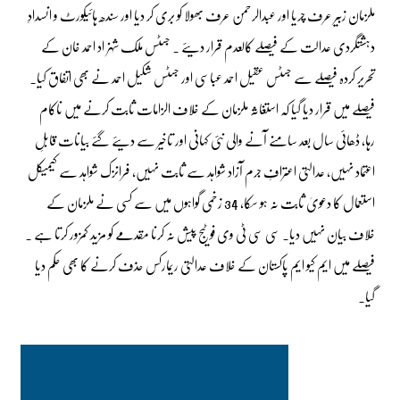
ملزمان زبیر عرف چریا اور عبدالرحمن عرف بھولا کو بری کر دیا اور سندھ ہائیکورٹ و انسدادِ
دہشتگردی عدالت کے فیصلے کالعدم قرار دیئے ۔ جسٹس ملک شہزاد احمد خان کے
تحریر کردہ فیصلے سے جسٹس عقیل احمد عباسی اور جسٹس شکیل احمد نے بھی اتفاق کیا۔
فیصلے میں قرار دیا گیا کہ استغاثہ ملزمان کے خلاف الزامات ثابت کرنے میں ناکام
رہا، ڈھائی سال بعد سامنے آنے والی نئی کہانی اور تاخیر سے دیئے گئے بیانات قابلِ
اعتماد نہیں، عدالتی اعترافِ جرم آزاد شواہد سے ثابت نہیں، فرانزک شواہد سے کیمیکل
استعمال کا دعویٰ ثابت نہ ہو سکا، 34 زخمی گواہوں میں سے کسی نے ملزمان کے
خلاف بیان نہیں دیا۔ سی سی ٹی وی فوٹیج پیش نہ کرنا مقدمے کو مزید کمزور کرتا ہے ۔
فیصلے میں ایم کیو ایم پاکستان کے خلاف عدالتی ریمارکس حذف کرنے کا بھی حکم دیا
گیا۔