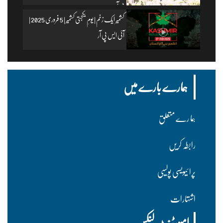
پی آر
کشمیر ایک زخم | یومِ یکجہتی کشمیر | 5 فروری 2025 |
آئی ایس پی آر
ہمارے بارے میں
ہما رے متعلق
رابطہ کریں
پرا ئیویسی پولسیی
اشتہارات
امپورٹنٹ لنکس