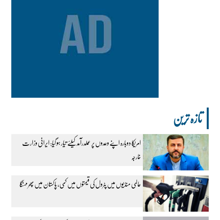
تازہ ترین
امریکا دوبارہ اپنے وعدوں پر عملدرآمد کیلئے تیار ہو گیا: ایرانی وزارت
خارجہ
عالمی منڈیوں میں پٹرول کی قیمتوں میں کمی، پاکستان میں پھر مہنگا