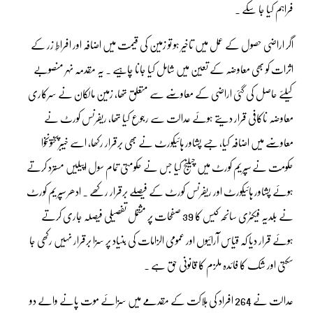
فراہم کیا جا سکے ۔
اگر اراضی حصول کے عمل میں تاخیر ہو تو زمین کی قیمت میں اضافہ اور افراطِ زر کے
اثرات کو بھی معاوضہ کے تعین میں شامل کیا جانا چاہیے ۔ یہ مقدمہ نہر منصوبے
کیلئے حاصل کی گئی اراضی کے معاوضے سے متعلق تھا، زمین مالکان نے سرکاری
معاوضہ ناکافی قرار دیتے ہوئے عدالت سے رجوع کیا تھا، ریفرنس کورٹ نے
معاوضے میں اضافہ کیا، جسے پشاور ہائیکورٹ نے بھی برقرار رکھا، اسے خیبرپختونخوا
حکومت نے سپریم کورٹ میں چیلنج کیا جس نے حکومتی تمام سول اپیلیں مسترد کرتے
ہوئے پشاور ہائیکورٹ اور ریفرنس کورٹ کے فیصلے برقرار رکھے ۔ ادھر سپریم کورٹ
نے بلدیہ فیکٹری سانحہ کیس کا 39 صفحات پر مشتمل تفصیلی فیصلہ جاری کرتے
ہوئے قرار دیا کہ قیاس آرائیوں اور عمومی الزامات کی بنیاد پر سزا برقرار نہیں رکھی جا
سکتی اور شک کا فائدہ ملزم کا قانونی حق ہے ۔
عدالت نے 264 افراد کی ہلاکت کے مقدمے میں سزائے موت پانے والے دو