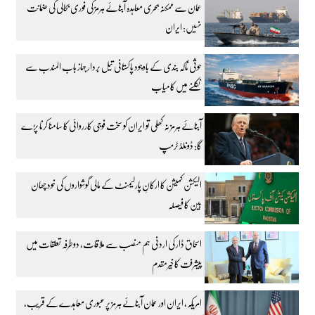
عمان سے ممکنہ بحری معاہدہ آبنائے ہرمز کی فوری بحالی کی ضمانت
نہیں: ایران
حوثی ناکہ بندی کے باوجود پاکستانی تیل بردار جہاز باب المندب سے
نکلنے میں کامیاب
آبنائے ہرمز نہ کھلی تو ایران کو سخت فوجی کارروائی کا سامنا کرنا پڑے
گا: ڈونلڈ ٹرمپ
الیکشن کمیشن کا ارکانِ پارلیمنٹ کے مالی گوشواروں کی خود چھان
بین کا فیصلہ
اسحاق ڈار کی اردنی ہم منصب سے ملاقات، دوطرفہ تعلقات میں
پیشرفت کا خیرمقدم
امریکہ، ایران اور عمان آبنائے ہرمز پر عبوری معاہدے کے قریب،