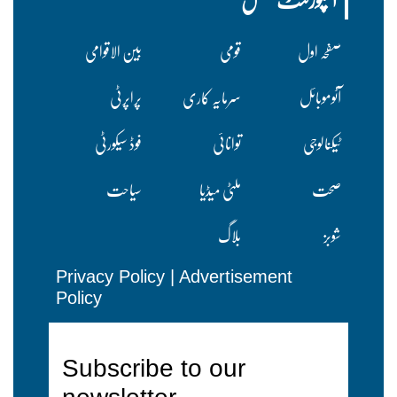
صفحہ اول
قومی
بین الاقوامی
آٹوموبائل
سرمایہ کاری
پراپرٹی
ٹیکنالوجی
توانائی
فوڈ سیکورٹی
صحت
ملٹی میڈیا
سیاحت
شوبز
بلاگ
Privacy Policy
|
Advertisement
Policy
Subscribe to our