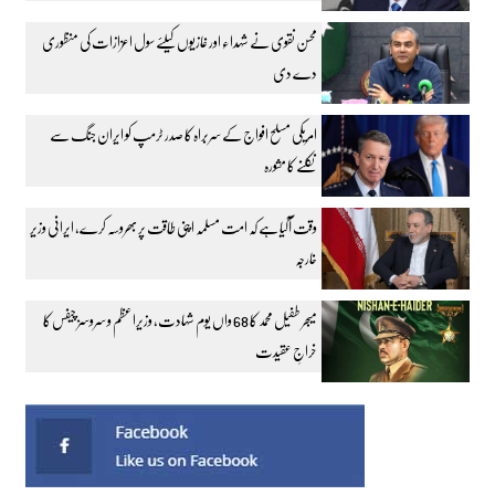
محسن نقوی نے شہداء اور غازیوں کیلئے سول اعزازات کی منظوری
دے دی
امریکی مسلح افواج کے سربراہ کا صدر ٹرمپ کو ایران جنگ سے
نکلنے کا مشورہ
وقت آگیا ہے کہ امت مسلمہ اپنی طاقت پر بھروسہ کرے، ایرانی وزیر
خارجہ
میجر طفیل محمد کا 68 واں یوم شہادت، وزیراعظم و سروسز چیفس کا
خراجِ عقیدت