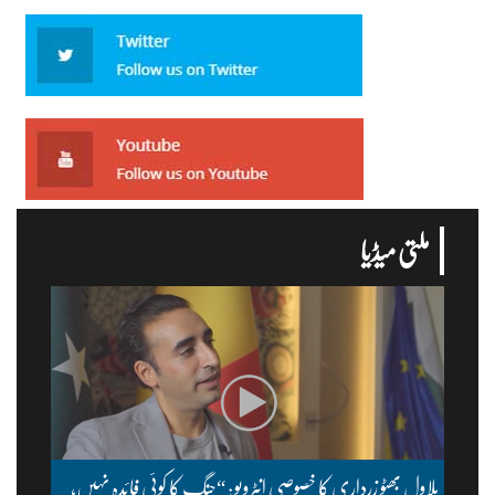
ملتی میڈیا
بلاول بھٹو زرداری کا خصوصی انٹرویو: “جنگ کا کوئی فائدہ نہیں،