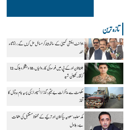
تازہ ترین
جوائنٹ ایکشن کمیٹی کے ساتھ بیٹھ کر مسائل حل کریں گے: رانا ثناء
اللہ
بلوچستان اور کے پی میں فورسز کی کارروائیاں، 10 دہشتگرد ہلاک، 12
گرفتار، کیپٹن شہید
حکومت سے مذاکرات بے نتیجہ: گڈز ٹرانسپورٹرز کی پہیہ جام ہڑتال کا
آغاز
مکہ معاہدہ سعودیہ، پاکستان اور ترکیے کے محفوظ مستقبل کی ضمانت
ہے: بلاول