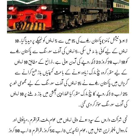
لاہور(نیشنل ٹائمز)پاکستان ریلوے کی 15 میں سے 5 ٹرینوں کو ٹھیکے پر دیدیا گیا ، 10
ٹرینوں کے لیے کوئی بڈ نہ مل سکی ، 5 ٹرینوں کی آؤٹ سورسنگ سے پاکستان ریلوے
کو 10 ارب 78 کروڑ 23 لاکھ روپے کی آمدن ہوئی ہے ، ذرائع کے مطابق 10 ٹرینوں
کے لیے مقرر کردہ بنچ مارک زیادہ ہونے کے باعث کمپنیاں بڈز جمع کرانے سے
گریزاں ہیں،پاکستان ریلوے نے 15 ٹرینوں کی آؤٹ سورسنگ کے لیے مجموعی طور پر
25 ارب 3 لاکھ روپے کا بنچ مارک مقرر کیا تھا،اوپن آکشن میں بڈز نہ ملنے پر 10 ٹرینوں
کی آؤٹ سورسنگ مؤخر کر دی گئی۔
نجی شراکت داروں کے سپرد ہونے والی ٹرینوں میں عوام،ملت،قراقرم ،میانوالی اور
نارووال پسنجر ٹرین شامل ہیں ،عوام ایکسپریس 3ارب 56 کروڑ ،قراقرم 3 ارب 90 کروڑ