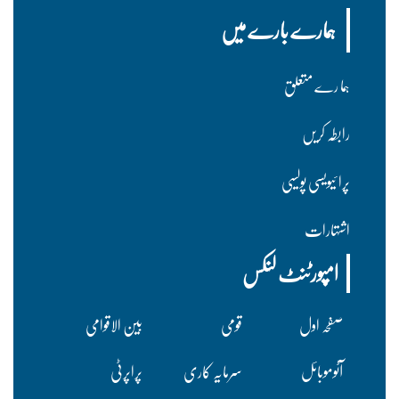
ہمارے بارے میں
ہما رے متعلق
رابطہ کریں
پرا ئیویسی پولسیی
اشتہارات
امپورٹنٹ لنکس
صفحہ اول
قومی
بین الاقوامی
آٹوموبائل
سرمایہ کاری
پراپرٹی