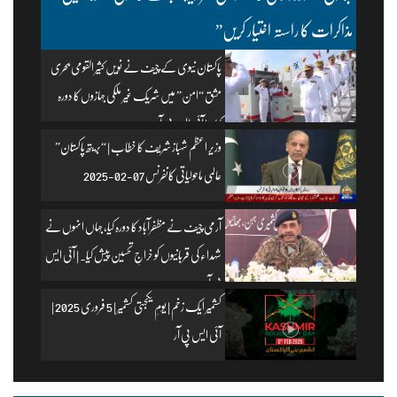
مذاکرات کا راستہ اختیار کریں”
پاکستان نیوی کے چیف نے نویں کثیر القومی بحری
مشق “امن” میں شریک غیر ملکی جہازوں کا دورہ
کیا۔ | آئی ایس پی آر
وزیرِ اعظم شہباز شریف کا خطاب | “بریتھ پاکستان”
عالمی ماحولیاتی کانفرنس 07-02-2025
آرمی چیف نے مظفرآباد کا دورہ کیا، جہاں انہوں نے
شہداء کی قربانیوں کو خراجِ تحسین پیش کیا۔ | آئی ایس
پی آر
کشمیر ایک زخم | یومِ یکجہتی کشمیر | 5 فروری 2025 |
آئی ایس پی آر