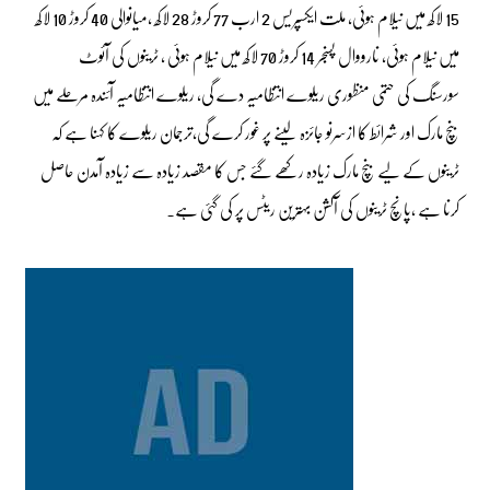
15 لاکھ میں نیلام ہوئی، ملت ایکسپریس 2 ارب 77 کروڑ 28 لاکھ ،میانوالی 40 کروڑ 10 لاکھ
میں نیلام ہوئی، نارووال پسنجر 14 کروڑ 70 لاکھ میں نیلام ہوئی ، ٹرینوں کی آئوٹ
سورسنگ کی حتمی منظوری ریلوے انتظامیہ دے گی، ریلوے انتظامیہ آئندہ مرحلے میں
بنچ مارک اور شرائط کا ازسرنو جائزہ لینے پر غور کرے گی،ترجمان ریلوے کا کہنا ہے کہ
ٹرینوں کے لیے بنچ مارک زیادہ رکھے گئے جس کا مقصد زیادہ سے زیادہ آمدن حاصل
کرنا ہے ،پانچ ٹرینوں کی آکشن بہترین ریٹس پر کی گئی ہے۔