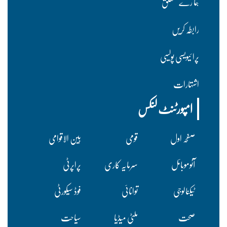
ہما رے متعلق
رابطہ کریں
پرا ئیویسی پولسیی
اشتہارات
امپورٹنٹ لنکس
صفحہ اول
قومی
بین الاقوامی
آٹوموبائل
سرمایہ کاری
پراپرٹی
ٹیکنالوجی
توانائی
فوڈ سیکورٹی
صحت
ملٹی میڈیا
سیاحت