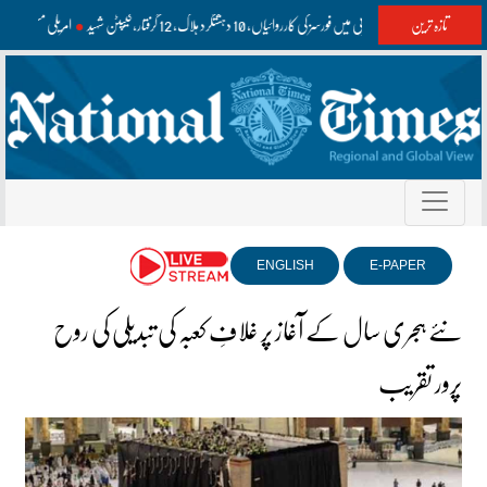
تازہ ترین
بلوچستان اور کے پی میں فورسز کی کارروائیاں، 10 دہشتگرد ہلاک، 12 گرفتار، کیپٹن شہید
امریکی مسلح ا
ENGLISH
E-PAPER
نئے ہجری سال کے آغاز پر غلافِ کعبہ کی تبدیلی کی روح
پرور تقریب