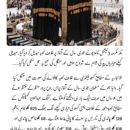
مکہ مکرمہ (نیشنل ٹائمز)نئے ہجری سال کے آغاز پر غلافِ کعبہ تبدیل کر دیا گیا۔ تبدیلی
کیلئے تیاریاں پیر کی شام سے شروع ہوئیں اور منگل کی صبح یہ عمل مکمل کیا گیا۔۔۔
الاخباریہ کے مطابق کسوہ فیکٹری سے غلافِ کعبہ کانوائے کی صورت میں منتقل کیا
گیا۔ دنیا بھر کے مسلمان ہجری سال کے آغاز پراس روح پرور منظر کے منتظر ہوتے
ہیں جو سال میں صرف ایک بار ہی دیکھنے کو ملتا ہے ۔کنگ عبدالعزیز کمپلیکس کے
مطابق کعبۃ اللہ کے غلاف یعنی کسوہ کی تیاری کیلئے لگ بھگ 825 کلو خام ریشم،
120 کلو چاندی کی تار جس پر سونے کا پانی چڑھا ہوتا ہے ، 60 کلوخالص چاندی اور
410 کلو خام روئی استعمال ہوتی ہے ۔150 سعودی کاریگروں اور ہنرمندوں نے 11 ماہ