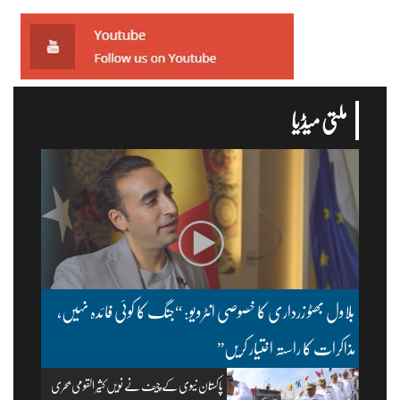
ملتی میڈیا
بلاول بھٹو زرداری کا خصوصی انٹرویو: “جنگ کا کوئی فائدہ نہیں،
مذاکرات کا راستہ اختیار کریں”
پاکستان نیوی کے چیف نے نویں کثیر القومی بحری