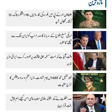
تازہ ترین
بلوچستان اور کے پی میں فورسز کی کارروائیاں، 10 دہشتگرد ہلاک، 12
گرفتار، کیپٹن شہید
امریکی مسلح افواج کے سربراہ کا صدر ٹرمپ کو ایران جنگ سے
نکلنے کا مشورہ
وقت آگیا ہے کہ امت مسلمہ اپنی طاقت پر بھروسہ کرے، ایرانی وزیر
خارجہ
میجر طفیل محمد کا 68 واں یوم شہادت، وزیراعظم و سروسز چیفس کا
خراجِ عقیدت
صدر مملکت نے مکہ مشترکہ دفاعی معاہدہ عالمی امن کیلئے اہم پیش
رفت قرار دیدیا