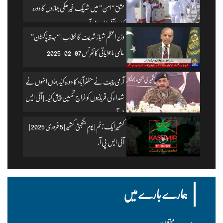
مشق “امن” میں شریک غیر ملکی جہازوں کا دورہ
کیا۔ | آئی ایس پی آر
وزیرِ اعظم شہباز شریف کا خطاب | “بریتھ پاکستان”
عالمی ماحولیاتی کانفرنس 07-02-2025
آرمی چیف نے مظفرآباد کا دورہ کیا، جہاں انہوں نے
شہداء کی قربانیوں کو خراجِ تحسین پیش کیا۔ | آئی ایس
پی آر
کشمیر ایک زخم | یومِ یکجہتی کشمیر | 5 فروری 2025 |
آئی ایس پی آر
ہمارے بارے میں