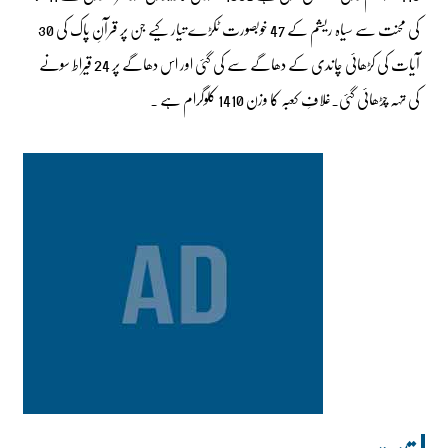
کی محنت سے سیاہ ریشم کے 47 خوبصورت ٹکڑے تیار کیے جن پر قرآنِ پاک کی 30
آیات کی کڑھائی چاندی کے دھاگے سے کی گئی اور اس دھاگے پر 24 قیراط سونے
کی تہہ چڑھائی گئی۔غلافِ کعبہ کا وزن 1410 کلوگرام ہے ۔