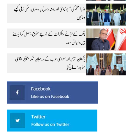
وزیراعظم کی مسجد نبویؐ اور روضہ رسولؐ پر حاضری، ملکی ترقی کیلئے
دعائیں
جنگ کے بجائے مذاکرات کے ذریعے حقوق حاصل کرنا چاہتے
ہیں: ایرانی صدر
پاکستان، ترکیہ اور سعودی عرب کے درمیان ’مکہ مشترکہ دفاعی
معاہدہ‘ طے پا گیا