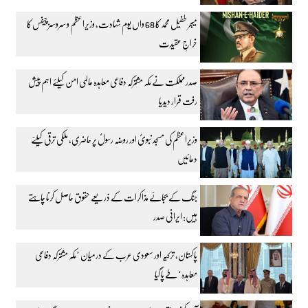
میجر طفیل محمد کا 68 واں یوم شہادت، وزیراعظم و سروسز چیفس کا
خراجِ عقیدت
صدر مملکت نے مکہ مشترکہ دفاعی معاہدہ عالمی امن کیلئے اہم پیش
رفت قرار دیدیا
وزیراعظم کی مسجد نبویؐ اور روضہ رسولؐ پر حاضری، ملکی ترقی کیلئے
دعائیں
جنگ کے بجائے مذاکرات کے ذریعے حقوق حاصل کرنا چاہتے
ہیں: ایرانی صدر
پاکستان، ترکیہ اور سعودی عرب کے درمیان ’مکہ مشترکہ دفاعی
معاہدہ‘ طے پا گیا