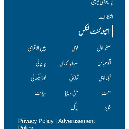
پرا ئیویسی پولسیی
اشتہارات
امپورٹنٹ لنکس
صفحہ اول
قومی
بین الاقوامی
آٹوموبائل
سرمایہ کاری
پراپرٹی
ٹیکنالوجی
توانائی
فوڈ سیکورٹی
صحت
ملٹی میڈیا
سیاحت
شوبز
بلاگ
Privacy Policy
|
Advertisement
Policy