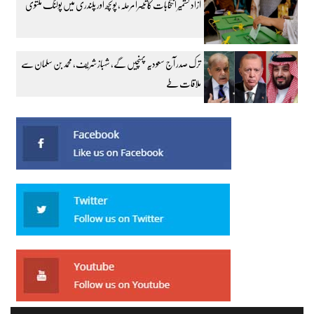
آزاد کشمیر انتخابات کا تیسرا مرحلہ، پونچھ اور پلندری میں پولنگ ملتوی
ترک صدر آج سعودیہ پہنچیں گے، شہباز شریف، محمد بن سلمان سے
ملاقات طے