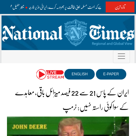
تازہ ترین
وقت آگیا ہے کہ امت مسلمہ اپنی طاقت پر بھروسہ کرے، ایرانی وزیر خارجہ
میجر طفیل محمد کا 68 واں یوم شہادت، وزیراعظم و سروسز چیفس کا خراجِ عقیدت
ENGLISH
E-PAPER
ایران کے پاس 21 سے 22 فیصد میزائل باقی، معاہدے
کے سوا کوئی راستہ نہیں: ٹرمپ