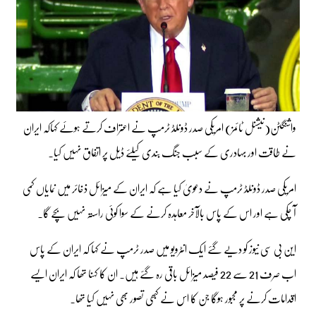
واشنگٹن(نیشنل ٹائمز) امریکی صدر ڈونلڈ ٹرمپ نے اعتراف کرتے ہوئے کہاکہ ایران
نے طاقت اور بہادری کے سبب جنگ بندی کیلئے ڈیل پر اتفاق نہیں کیا۔
امریکی صدر ڈونلڈ ٹرمپ نے دعویٰ کیا ہے کہ ایران کے میزائل ذخائر میں نمایاں کمی
آ چکی ہے اور اس کے پاس بالآخر معاہدہ کرنے کے سوا کوئی راستہ نہیں بچے گا۔
این بی سی نیوز کو دیے گئے ایک انٹرویو میں صدر ٹرمپ نے کہا کہ ایران کے پاس
اب صرف 21 سے 22 فیصد میزائل باقی رہ گئے ہیں۔ ان کا کہنا تھا کہ ایران ایسے
اقدامات کرنے پر مجبور ہوگا جن کا اس نے کبھی تصور بھی نہیں کیا تھا۔