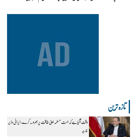
تازہ ترین
وقت آگیا ہے کہ امت مسلمہ اپنی طاقت پر بھروسہ کرے، ایرانی وزیر
خارجہ