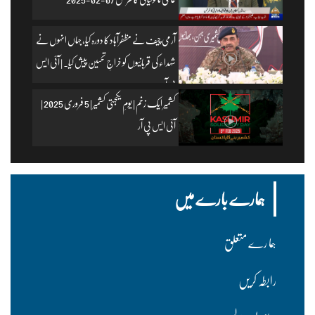
آرمی چیف نے مظفرآباد کا دورہ کیا، جہاں انہوں نے
شہداء کی قربانیوں کو خراجِ تحسین پیش کیا۔ | آئی ایس
پی آر
کشمیر ایک زخم | یومِ یکجہتی کشمیر | 5 فروری 2025 |
آئی ایس پی آر
ہمارے بارے میں
ہما رے متعلق
رابطہ کریں