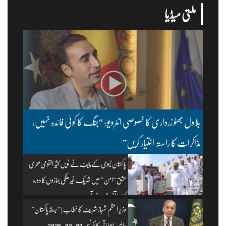
ملتی میڈیا
بلاول بھٹو زرداری کا خصوصی انٹرویو: “جنگ کا کوئی فائدہ نہیں،
مذاکرات کا راستہ اختیار کریں”
پاکستان نیوی کے چیف نے نویں کثیر القومی بحری
مشق “امن” میں شریک غیر ملکی جہازوں کا دورہ
کیا۔ | آئی ایس پی آر
وزیرِ اعظم شہباز شریف کا خطاب | “بریتھ پاکستان”
عالمی ماحولیاتی کانفرنس 07-02-2025