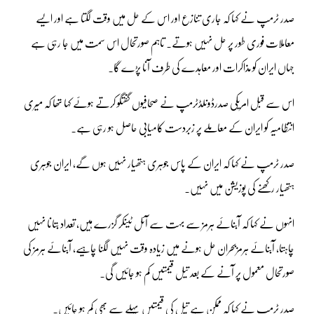
صدر ٹرمپ نے کہا کہ جاری تنازع اور اس کے حل میں وقت لگتا ہے اور ایسے
معاملات فوری طور پر حل نہیں ہوتے۔ تاہم صورتحال اس سمت میں جا رہی ہے
جہاں ایران کو مذاکرات اور معاہدے کی طرف آنا پڑے گا۔
اس سے قبل امریکی صدرڈونلڈٹرمپ نے صحافیوں گفتگو کرتے ہوئے کہا تھا کہ میری
انتظامیہ کو ایران کے معاملے پر زبردست کامیابی حاصل ہو رہی ہے۔
صدر ٹرمپ نے کہا کہ ایران کے پاس جوہری ہتھیار نہیں ہوں گے، ایران جوہری
ہتھیار رکھنے کی پوزیشن میں نہیں۔
انہوں نے کہا کہ آبنائے ہرمز سے بہت سے آئل ٹینکر گزرے ہیں، تعداد بتانا نہیں
چاہتا، آبنائے ہرمزبحران حل ہونے میں زیادہ وقت نہیں لگنا چاہیے، آبنائے ہرمز کی
صورتحال معمول پر آنے کے بعد تیل قیمتیں کم ہو جائیں گی۔
صدر ٹرمپ نے کہا کہ ممکن ہے تیل کی قیمتیں پہلے سے بھی کم ہو جائیں۔