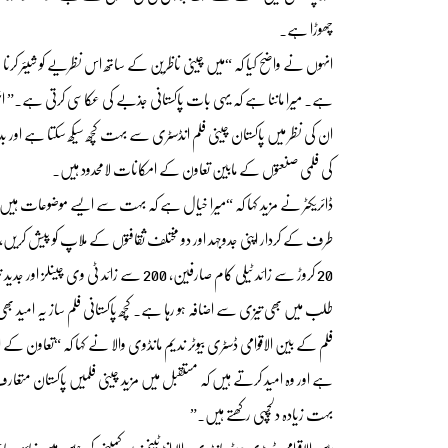
چھوڑا ہے۔
انہوں نے واضح کیا کہ “میں چینی ناظرین کے ساتھ اس نظریے کو شیئر کر
ہے۔ میرا ماننا ہے کہ یہی بات پاکستانی جذبے کی عکاسی کرتی ہے۔” ان
ان کی نظر میں پاکستان چینی فلم انڈسٹری سے بہت کچھ سیکھ سکتا ہے اور ب
کی فلمی صنعتوں کے مابین تعاون کے امکانات لامحدود ہیں۔
ڈائریکٹر نے مزید کہا کہ “میرا خیال ہے کہ بہت سے ایسے موضوعات ہیں جن پر
طرف کے کردار اپنی جدوجہد اور دو مختلف ثقافتوں کے ملاپ کو پیش کریں،
20 کروڑ سے زائد ٹیلی کام صارفین، 200 سے ز
طلب میں بھی تیزی سے اضافہ ہو رہا ہے۔ کچھ پاکستانی فلم ساز یہ امید بھی 
ہے اور وہ امید کرتے ہیں کہ مستقبل میں مزید چینی فلمیں پاکستان متعارف
بہت زیادہ دلچسپی رکھتے ہیں۔”