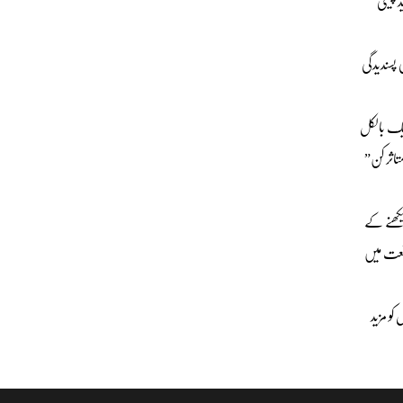
د چینی
 پسندیدگی
 ایک بالکل
تاثر کن”
یکھنے کے
صنعت میں
کو مزید