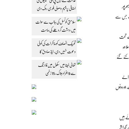
عدالت نے ایل پی جی کمپنیوں کی
ھرپور
اضافی پریمیم وصولی فوری روک دی
 ہے جس سے
سلامتی کونسل کی جانب سے سوات
میں دہشت گرد حملے کی مذمت
کے تحت
تحریک انصاف کو مذاکرات کی کوئی
لاوہ
دعوت نہیں دی، ایاز صادق کا
 کئے گئے
مؤقف
تھائی لینڈ میں سکول میں فائرنگ
سے 9 افراد ہلاک، 15 زخمی
انے والے
 جو دونوں
ئے ہیں
را اثر