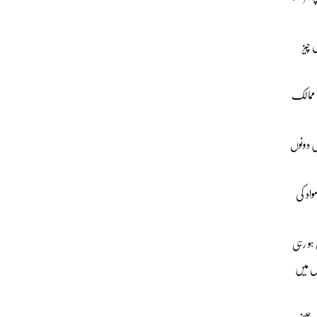
چیز
ں ممالک
ں دونوں
 مواد کی
نی جا 2” پاکستان میں کافی مقبول ہو رہی
وں میں