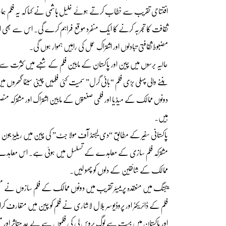
افتتاحی تقریب سے خطاب کرتے ہوئے خلیل ہاشمی نے کہا کہ یہ فلم ہمارے لا
ثقافت کا تجربہ کرنے کا ایک منفرد موقع فراہم کرے گی۔ اس سے بھی ا
مضبوط ثقافتی تبادلوں اور اشتراکِ عمل کی راہیں ہموار ہوں گی۔
حالیہ برسوں میں چین اور پاکستان کے مابین فلم کے شعبے میں کثرت سے رو
بننے والی پہلی بڑی فلم “باٹی گرل” سمیت کئی فلمیں چینی سینما گھروں
دونوں ممالک کے میڈیا اور فلمی صنعتوں کے مابین اشتراک اور مشترکہ من
ہیں۔
مشترکہ فلم سازی کے معاہدے کے تسلسل میں ہوئی ہے۔ اس معاہدے کا مقصد 
ممالک کے شائقین کے دلوں کو چھو لیں۔
بیجنگ میں منعقدہ پریمیئر تقریب میں دونوں ممالک کے فلم سازوں نے مس
فلم کے ڈائریکٹر اور پروڈیوسر بلال لاشاری نے فلم کو چین میں متعارف کرا
اور پاکستان میں بہت سے لوگ بروس لی کی فلموں سے بے حد متاثر اور مسحو