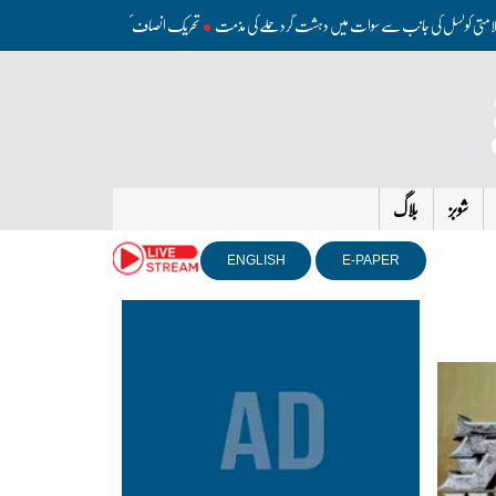
دی
سلامتی کونسل کی جانب سے سوات میں دہشت گرد حملے کی مذمت
تحریک انصاف کو مذاکرات کی کوئی د
شوبز
بلاگ
ENGLISH
E-PAPER