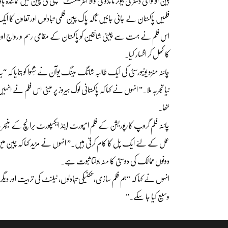
بین الاقوامی ڈسٹری بیوٹر مانڈوی والا انٹرٹینمنٹ کمپنی کی چین میں نمائندہ 
فلمیں پاکستان لے جائی جائیں تاکہ پاک چین فلمی تبادلوں اور تعاون کا 
اس فلم نے بہت سے چینی شائقین کو پاکستان کے مقامی رسم و رواج اور روا
کا کھل کر اظہار کیا۔
چائنہ منزو یونیورسٹی کی ایک طالبہ شانگ مینگ یوآن نے شِنہوا کو بتایا کہ “ی
نیا تجربہ ملا۔” انہوں نے کہا کہ پاکستانی لوک ہیروز پر مبنی اس فلم نے 
تھا۔
چائنہ فلم گروپ کارپوریشن کے فلم امپورٹ اینڈ ایکسپورٹ برانچ کے منیجر 
عمل کے لئے ایک پل کا کام کرتی ہیں۔” انہوں نے مزید کہا کہ چین می
دونوں ممالک کی دوستی کا منہ بولتا ثبوت ہے۔
انہوں نے کہا کہ “ہم فلم سازی، تکنیکی تبادلوں، ٹیلنٹ کی تربیت اور دی
وسیع کیا جا سکے۔”