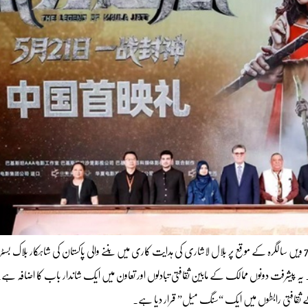
بیجنگ (شِنہوا) چین اور پاکستان کے مابین سفارتی تعلقات کے قیام کی 75 ویں سالگرہ کے موقع پر بلال لاشاری کی ہدایت کاری میں بننے والی پاکستان کی شاہکار بلا
 کے ثقافتی رابطوں میں ایک “سنگ میل” قرار دیا ہے۔