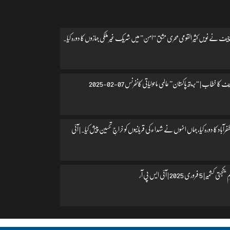
یف نے نویں کثیر القومی بحری مشق “امن” میں شریک غیر ملکی جہازوں کا دورہ کیا۔
 کا خطاب | “بریتھ پاکستان” عالمی ماحولیاتی کانفرنس 07-02-2025
اد کا دورہ کیا، جہاں انہوں نے شہداء کی قربانیوں کو خراجِ تحسین پیش کیا۔ | آئی
 فروری 2025 | آئی ایس پی آر