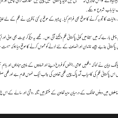
ہاؤ یو جیاؤ نے خواہش ظاہر کی کہ مستقبل میں مزید پاکستانی فلمیں چین میں متعارف کرائی جائیں اور مزی
ایک نیا باب شروع ہو سکے۔
یات کا تجربہ کرنے کا موقع بھی فراہم کیا۔ پریمیئر کے موقع پر کئی ناظرین نے فلم کے لئے اپنی
ہ پہلی بار ہے کہ میں سینما میں کوئی پاکستانی فلم دیکھنے آئی ہوں۔ مجھے یہ دیکھ کر حیرت بھی ہوئی اور
انہیں پاکستانی جذبے جیسے خاندان اور انصاف کے لئے لڑنے کو محسوس کرنے کا موقع دیا جو کہ “بہت م
یانگ جیان نے کہا کہ “فلمیں عوامی رابطوں کو فروغ دینے اور تہذیبوں کے مابین تبادلوں اور باہم س
ں اس پاکستانی فلم کی کامیاب آمد پاک چین فلمی تعاون کی جانب ایک ٹھوس قدم ہے اور فلمی 
گر پہلوؤں میں دونوں ممالک کے درمیان مزید تعاون کے منتظر ہیں تاکہ روشنی اور سائے کے اس پل 