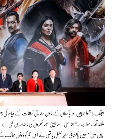
لیجنڈ آف مولا جٹ” 21 مئی سے چینی سینما گھروں کی زینت بن گئی ہے۔ یہ پیشرفت دونوں ممالک کے مابین ثقافتی تبادلوں اور تعاون میں ایک شاندار باب کا اضافہ ہے۔
چین میں متعین پاکستانی سفیر خلیل ہاشمی نے اس فلم کو دونوں ممالک