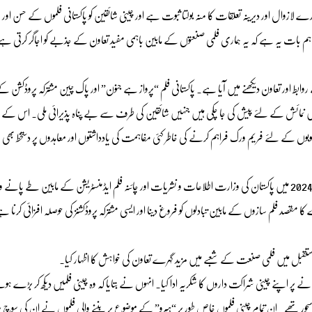
زوال اور دیرینہ تعلقات کا منہ بولتا ثبوت ہے اور چینی شائقین کو پاکستانی فلموں کے حسن اور ب
ہم بات یہ ہے کہ یہ ہماری فلمی صنعتوں کے مابین باہمی مفید تعاون کے جذبے کو اجاگر کرتی
ابط اور تعاون دیکھنے میں آیا ہے۔ پاکستانی فلم “پرواز ہے جنون” اور پاک چین مشترکہ پروڈکشن 
 میں نمائش کے لئے پیش کی جا چکی ہیں جنہیں شائقین کی طرف سے بے پناہ پذیرائی ملی۔ اس کے ع
صوبوں کے لئے فریم ورک فراہم کرنے کی خاطر کئی مفاہمت کی یادداشتوں اور معاہدوں پر دستخط بھی
پاکستانی سفیر کے مطابق “دی لیجنڈ آف مولا جٹ” کی چین میں ریلیز جون 2024 میں پاکستان کی وزارت اطلاعات و نشریات اور چائنہ فلم ایڈمنسٹریشن کے مابین طے پ
فلم سازوں کے مابین تبادلوں کو فروغ دینا اور ایسی مشترکہ پروڈکشنز کی حوصلہ افزائی کرنا ہے
تقبل میں فلمی صنعت کے شعبے میں مزید گہرے تعاون کی خواہش کا اظہار کیا۔
نے پر اپنے چینی شراکت داروں کا شکریہ ادا کیا۔ انہوں نے بتایا کہ وہ چینی فلمیں دیکھ کر بڑے ہو
ر تھے۔ ان تمام چینی فلموں خاص طور پر “ہیرو” کے موضوع پر بننے والی فلموں نے ان کی سوچ پر گہ