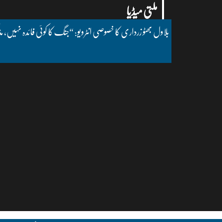
ملتی میڈیا
بلاول بھٹو زرداری کا خصوصی انٹرویو: “جنگ کا کوئی فائدہ نہیں، مذ