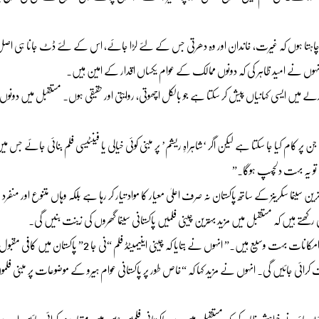
نا چاہتا ہوں کہ غیرت، خاندان اور وہ دھرتی جس کے لئے لڑا جائے، اس کے لئے ڈٹ جانا ہی اصل 
ہوں نے امید ظاہر کی کہ دونوں ممالک کے عوام یکساں اقدار کے امین ہیں۔
دلے میں ایسی کہانیاں پیش کر سکتا ہے جو بالکل اچھوتی، روایتی اور حقیقی ہوں۔ مستقبل میں دونو
 کام کیا جا سکتا ہے لیکن اگر ‘شاہراہِ ریشم’ پر مبنی کوئی خیالی یا فینٹیسی فلم بنائی جائے جس می
 تو یہ بہت دلچسپ ہوگا۔”
ائد ٹی وی چینلز اور جدید ترین سینما سکرینز کے ساتھ پاکستان نہ صرف اعلیٰ معیار کا مواد تیار کر رہا ہے بلکہ وہاں متنوع اور منفرد
رکھتے ہیں کہ مستقبل میں مزید بہترین چینی فلمیں پاکستانی سینما گھروں کی زینت بنیں گی۔
فلم کے بین الاقوامی ڈسٹری بیوٹر ندیم مانڈوی والا نے کہا کہ “تعاون کے امکانات بہت وسیع ہیں۔” انہوں نے بتایا کہ چینی اینیمیٹڈ فلم “
 کرائی جائیں گی۔ انہوں نے مزید کہا کہ “خاص طور پر پاکستانی عوام ہیرو کے موضوعات پر مبنی فلم