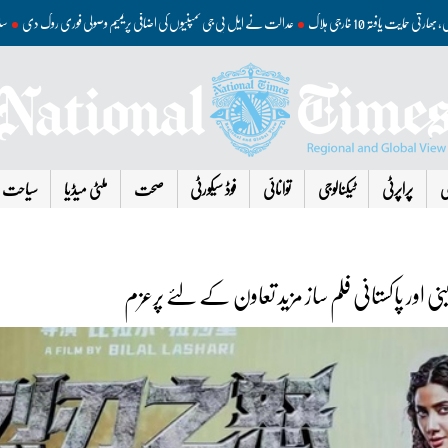
ئیاں، بھارتی حمایت یافتہ 10 خارجی ہلاک
عدالت نے ایل پی جی کمپنیوں کی اضافی پریمیم وصولی فوری روک 
ی
پراپرٹی
ٹیکنالوجی
توانائی
فوڈ سیکورٹی
صحت
ملٹی میڈیا
سیاحت
نی اور پاکستانی فلم ساز مزید تعاون کے لئے پرعزم