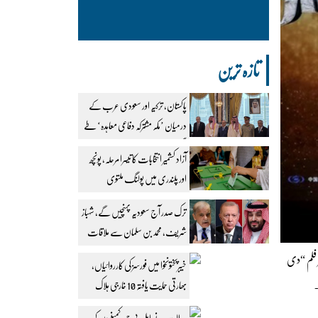
تازہ ترین
پاکستان، ترکیہ اور سعودی عرب کے
درمیان ’مکہ مشترکہ دفاعی معاہدہ‘ طے
پا گیا
آزاد کشمیر انتخابات کا تیسرا مرحلہ، پونچھ
اور پلندری میں پولنگ ملتوی
ترک صدر آج سعودیہ پہنچیں گے، شہباز
شریف، محمد بن سلمان سے ملاقات
طے
ک بسٹر فلم “دی
خیبرپختونخوا میں فورسز کی کارروائیاں،
بھارتی حمایت یافتہ 10 خارجی ہلاک