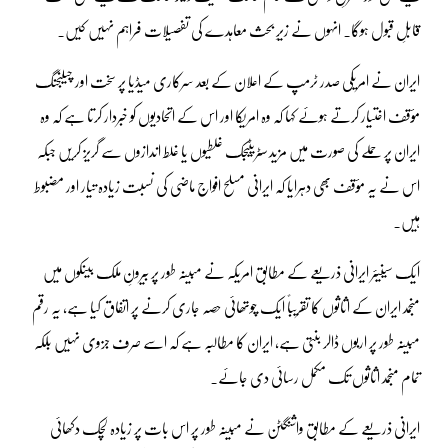
قابلِ قبول ہوگا۔ انہوں نے زیرِ بحث معاہدے کی تفصیلات فراہم نہیں کیں۔
ایران نے امریکی صدر ٹرمپ کے اعلان کے بعد سرکاری میڈیا پر سخت اور چیلنجنگ
مؤقف اختیار کرتے ہوئے کہا کہ وہ امریکا اور اس کے اتحادیوں کو خبردار کرتا ہے کہ وہ
ایران پر حملے کی صورت میں مزید سٹریٹیجک غلطیوں یا غلط اندازوں سے گریز کریں جبکہ
اس نے یہ مؤقف بھی دہرایا کہ ایرانی مسلح افواج ماضی کی نسبت زیادہ تیار اور مضبوط
ہیں۔
ایک سینیئر ایرانی ذریعے کے مطابق امریکہ نے مبینہ طور پر بیرونِ ملک بینکوں میں
منجمد ایران کے اثاثوں کا تقریباً ایک چوتھائی حصہ جاری کرنے پر اتفاق کیا ہے، یہ رقم
مبینہ طور پر اربوں ڈالر بنتی ہے، ایران کا مطالبہ ہے کہ اسے صرف جزوی نہیں بلکہ
تمام منجمد اثاثوں تک مکمل رسائی دی جائے۔
ایرانی ذریعے کے مطابق واشنگٹن نے مبینہ طور پر اس بات پر زیادہ لچک دکھائی