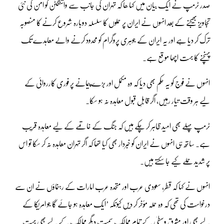
صدر ٹرمپ نے ایک بیان میں کہا ھا کہ تہران کی جانب سے واشنگٹن کو امن کی نئی
تجاویز بھیجنے کے بعد انہوں نے ایران پر حملوں کا سلسلہ دوبارہ شروع کرنے کا منصوبہ
ترک کر دیا ہے اور یہ ایران کے جوہری پروگرام کو محدود کرنے والے معاہدے تک
پہنچنے کا بہت اچھا موقع ہے۔
انہوں نے فوج کو یہ حکم بھی دیا کہ وہ مکمل اور بڑے پیمانے پر فوری کارروائی کے
لیے ہر وقت تیار رہیں، اگر قابلِ قبول معاہدہ نہ ہو سکا۔
ٹرمپ پہلے بھی امید ظاہر کر چکے ہیں کہ جنگ کے خاتمے کے لیے معاہدہ قریب
ہے۔ ساتھ ہی انہوں نے ایران کو خبردار بھی کیا تھا کہ اگر تہران معاہدہ نہ کر سکا تو اس
پر شدید حملے کیے جا سکتے ہیں۔
انہوں نے کہا کہ قطر، سعودی عرب اور متحدہ عرب امارات کے رہنماؤں نے ان سے
درخواست کی تھی کہ وہ حملہ مؤخر کر دیں کیونکہ ’ایک معاہدہ ہو جائے گا جو امریکا کے
لیے بھی اور مشرقِ وسطیٰ کے تمام ممالک سمیت دیگر ممالک کے لیے بھی بہت