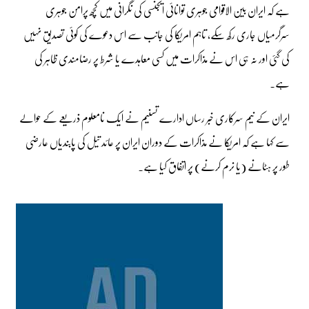
ہے کہ ایران بین الاقوامی جوہری توانائی ایجنسی کی نگرانی میں کچھ پرامن جوہری
سرگرمیاں جاری رکھ سکے، تاہم امریکا کی جانب سے اس دعوے کی کوئی تصدیق نہیں
کی گئی اور نہ ہی اس نے مذاکرات میں کسی معاہدے یا شرط پر رضامندی ظاہر کی
ہے۔
ایران کے نیم سرکاری خبر رساں ادارے تسنیم نے ایک نامعلوم ذریعے کے حوالے
سے کہا ہے کہ امریکا نے مذاکرات کے دوران ایران پر عائد تیل کی پابندیاں عارضی
طور پر ہٹانے (یا نرم کرنے) پر اتفاق کیا ہے۔