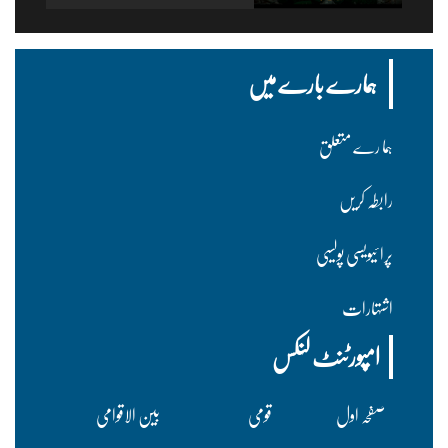
ہمارے بارے میں
ہما رے متعلق
رابطہ کریں
پرا ئیویسی پولسیی
اشتہارات
امپورٹنٹ لنکس
صفحہ اول
قومی
بین الاقوامی