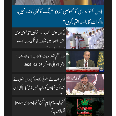
بلاول بھٹو زرداری کا خصوصی انٹرویو: “جنگ کا کوئی فائدہ نہیں،
مذاکرات کا راستہ اختیار کریں”
پاکستان نیوی کے چیف نے نویں کثیر القومی بحری
مشق “امن” میں شریک غیر ملکی جہازوں کا دورہ
کیا۔ | آئی ایس پی آر
وزیرِ اعظم شہباز شریف کا خطاب | “بریتھ پاکستان”
عالمی ماحولیاتی کانفرنس 07-02-2025
آرمی چیف نے مظفرآباد کا دورہ کیا، جہاں انہوں نے
شہداء کی قربانیوں کو خراجِ تحسین پیش کیا۔ | آئی ایس
پی آر
کشمیر ایک زخم | یومِ یکجہتی کشمیر | 5 فروری 2025 |
آئی ایس پی آر