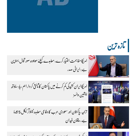
تازہ ترین
امریکا مفاہمت اختیار کرے، معاہدے کیلئے موجودہ صورتحال بہترین
ہے: ایرانی صدر
امریکا ایران کشیدگی کم کرنے میں پاکستان کا ثالثی کردار اہم رہا:ساؤتھ
ایشین وائسز
ترکیہ، پاکستان اور سعودی عرب کا دفاعی معاہدہ نیٹو آرٹیکل 5 جیسا
ہے، حاقان فیدان