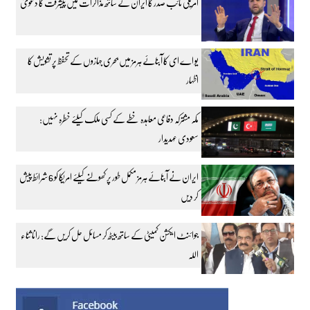
امریکی نائب صدر کا ایران کے ساتھ مذاکرات میں پیشرفت کا دعویٰ
یو اے ای کا آبنائے ہرمز میں بحری جہازوں کے تحفظ پر تشویش کا
اظہار
مکہ مشترکہ دفاعی معاہدہ خطے کے کسی ملک کیلئے خطرہ نہیں:
سعودی عہدیدار
ایران نے آبنائے ہرمز مکمل طور پر کھولنے کیلئے امریکا کو 6 شرائط پیش
کر دیں
جوائنٹ ایکشن کمیٹی کے ساتھ بیٹھ کر مسائل حل کریں گے: رانا ثناء
اللہ