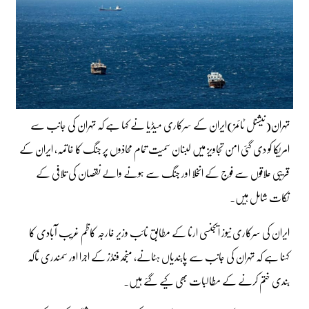
تہران(نیشنل ٹائمز)ایران کے سرکاری میڈیا نے کہا ہے کہ تہران کی جانب سے
امریکا کو دی گئی امن تجاویز میں لبنان سمیت تمام محاذوں پر جنگ کا خاتمہ، ایران کے
قریبی علاقوں سے فوج کے انخلا اور جنگ سے ہونے والے نقصان کی تلافی کے
نکات شامل ہیں۔
ایران کی سرکاری نیوز ایجنسی ارنا کے مطابق نائب وزیر خارجہ کاظم غریب آبادی کا
کہنا ہے کہ تہران کی جانب سے پابندیاں ہٹانے، منجمد فنڈز کے اجرا اور سمندری ناکہ
بندی ختم کرنے کے مطالبات بھی کیے گئے ہیں۔