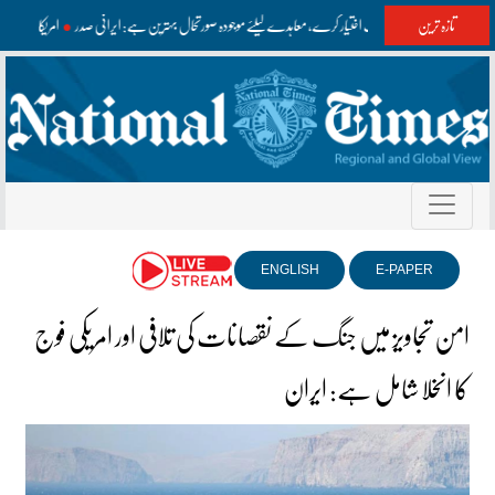
تازہ ترین
امریکا مفاہمت اختیار کرے، معاہدے کیلئے موجودہ صورتحال بہترین ہے: ایرانی صدر
امریکا ایر
ENGLISH
E-PAPER
امن تجاویز میں جنگ کے نقصانات کی تلافی اور امریکی فوج
کا انخلا شامل ہے: ایران