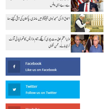
ہے: جے ڈی وینس
اسحاق ڈار کی مسجد نبوی ﷺ میں حاضری، پاکستان کی ترقی کیلئے دعا
وزیراعظم اپنی مدت پوری کرینگے، تمام وزارتوں کا تھرڈ پارٹی آڈٹ
کرایا جائے: محسن نقوی