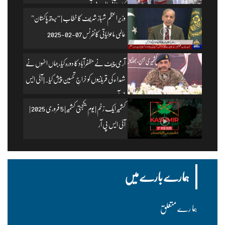
کیا۔ | آئی ایس پی آر
وزیرِ اعظم شہباز شریف کا خطاب | “بریتھ پاکستان”
عالمی ماحولیاتی کانفرنس 07-02-2025
آرمی چیف نے مظفرآباد کا دورہ کیا، جہاں انہوں نے
شہداء کی قربانیوں کو خراجِ تحسین پیش کیا۔ | آئی ایس
پی آر
کشمیر ایک زخم | یومِ یکجہتی کشمیر | 5 فروری 2025 |
آئی ایس پی آر
ہمارے بارے میں
ہما رے متعلق