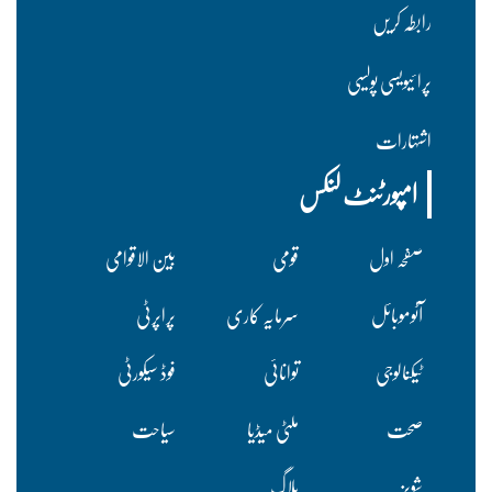
رابطہ کریں
پرا ئیویسی پولسیی
اشتہارات
امپورٹنٹ لنکس
صفحہ اول
قومی
بین الاقوامی
آٹوموبائل
سرمایہ کاری
پراپرٹی
ٹیکنالوجی
توانائی
فوڈ سیکورٹی
صحت
ملٹی میڈیا
سیاحت
شوبز
بلاگ