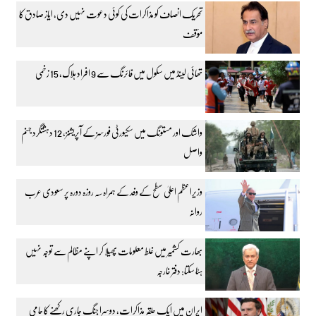
تحریک انصاف کو مذاکرات کی کوئی دعوت نہیں دی، ایاز صادق کا
مؤقف
تھائی لینڈ میں سکول میں فائرنگ سے 9 افراد ہلاک، 15 زخمی
واشک اور مستونگ میں سکیورٹی فورسز کے آپریشنز، 12 دہشتگرد جہنم
واصل
وزیراعظم اعلیٰ سطح کے وفد کے ہمراہ سہ روزہ دورہ پر سعودی عرب
روانہ
بھارت کشمیر میں غلط معلومات پھیلا کر اپنے مظالم سے توجہ نہیں
ہٹا سکتا: دفتر خارجہ
ایران میں ایک حلقہ مذاکرات، دوسرا جنگ جاری رکھنے کا حامی