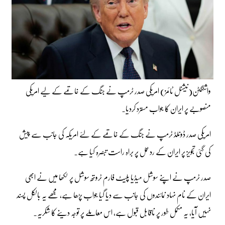
واشنگٹن(نیشنل ٹائمز) امریکی صدر ٹرمپ نے جنگ کے خاتمے کے لیے امریکی
منصوبے پر ایران کا جواب مسترد کردیا۔
امریکی صدر ڈونلڈ ٹرمپ نے جنگ کے خاتمے کے لئے امریکہ کی جانب سے پیش
کی گئی تجویز پر ایران کے ردعمل پر براہ راست تبصرہ کیا ہے۔
صدر ٹرمپ نے اپنے سوشل میڈیا پلیٹ فارم ٹروتھ سوشل پر لکھا میں نے ابھی
ایران کے نام نہاد نمائندوں کی جانب سے دیا گیا جواب پڑھا ہے، مجھے یہ بالکل پسند
نہیں آیا، یہ مکمل طور پر ناقابل قبول ہے، اس معاملے پر توجہ دینے کا شکریہ۔