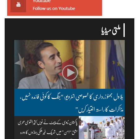
ملتی میڈیا
بلاول بھٹو زرداری کا خصوصی انٹرویو: “جنگ کا کوئی فائدہ نہیں،
مذاکرات کا راستہ اختیار کریں”
پاکستان نیوی کے چیف نے نویں کثیر القومی بحری
مشق “امن” میں شریک غیر ملکی جہازوں کا دورہ