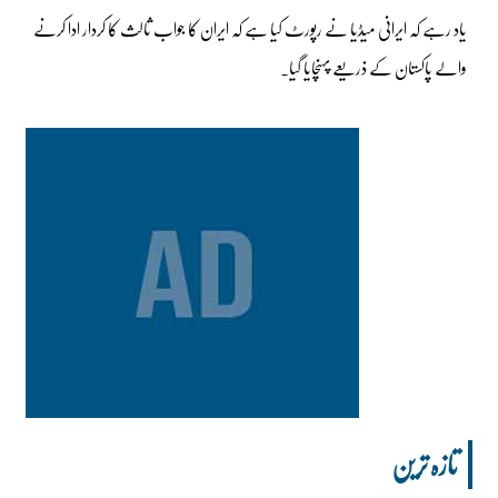
یاد رہے کہ ایرانی میڈیا نے رپورٹ کیا ہے کہ ایران کا جواب ثالث کا کردار ادا کرنے
والے پاکستان کے ذریعے پہنچایا گیا۔
تازہ ترین