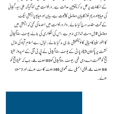
کے احکامات پرعمل نہ کرناتوہین عدالت ہے۔درخواست میں کہا گیا کہ علی حیدر گیلانی
کی ویڈیواورمریم نوازکابیان دھاندلی کاثبوت ہے، بیان اور ویڈیو پرالیکشن ایکٹ
کےتحت مقدمہ درج کیا جائے۔دائر درخواست میں استدعا کی گئی کہ الیکشن میں
دھاندلی قابل دست اندازی جرم ہے ، اس کی انکوائری کی جائے، یوسف رضاگیلانی
کا بطورسینیٹرکامیابی کا نوٹیفکیشن جاری نہ کیا جائے۔خیال رہے اسلام آباد کی جنرل
نشست پر پاکستان پیپلز پارٹی کے یوسف رضا گیلانی نے پی ٹی آئی کے امیدوار حفیظ
شیخ کو شکست دے دی تھی ، یوسف رضاگیلانی کو 169 ووٹ ملے، جب کہ حفیظ شیخ کو
164 ووٹ ملے، قومی اسمبلی سے مجموعی 340 ووٹ کاسٹ ہوئے، اور 7 مسترد
ہوئے۔