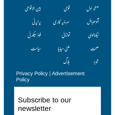
صفحہ اول
قومی
بین الاقوامی
آٹوموبائل
سرمایہ کاری
پراپرٹی
ٹیکنالوجی
توانائی
فوڈ سیکورٹی
صحت
ملٹی میڈیا
سیاحت
شوبز
بلاگ
Privacy Policy
|
Advertisement
Policy
Subscribe to our
newsletter