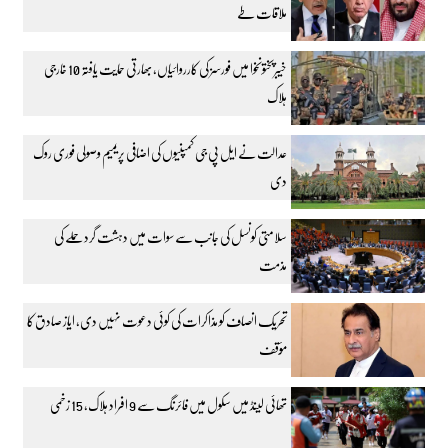
ملاقات طے
خیبرپختونخوا میں فورسز کی کارروائیاں، بھارتی حمایت یافتہ 10 خارجی
ہلاک
عدالت نے ایل پی جی کمپنیوں کی اضافی پریمیم وصولی فوری روک
دی
سلامتی کونسل کی جانب سے سوات میں دہشت گرد حملے کی
مذمت
تحریک انصاف کو مذاکرات کی کوئی دعوت نہیں دی، ایاز صادق کا
مؤقف
تھائی لینڈ میں سکول میں فائرنگ سے 9 افراد ہلاک، 15 زخمی