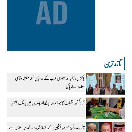
تازہ ترین
پاکستان، ترکیہ اور سعودی عرب کے درمیان ’مکہ مشترکہ دفاعی
معاہدہ‘ طے پا گیا
آزاد کشمیر انتخابات کا تیسرا مرحلہ، پونچھ اور پلندری میں پولنگ ملتوی
ترک صدر آج سعودیہ پہنچیں گے، شہباز شریف، محمد بن سلمان سے