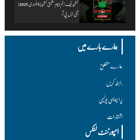
کشمیر ایک زخم | یومِ یکجہتی کشمیر | 5 فروری 2025 |
آئی ایس پی آر
ہمارے بارے میں
ہما رے متعلق
رابطہ کریں
پرا ئیویسی پولسیی
اشتہارات
امپورٹنٹ لنکس