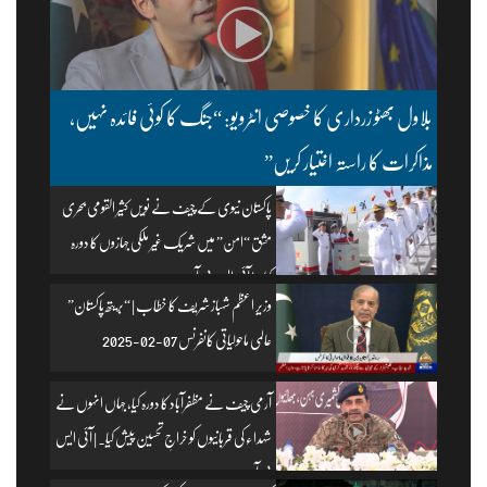
بلاول بھٹو زرداری کا خصوصی انٹرویو: “جنگ کا کوئی فائدہ نہیں،
مذاکرات کا راستہ اختیار کریں”
پاکستان نیوی کے چیف نے نویں کثیر القومی بحری
مشق “امن” میں شریک غیر ملکی جہازوں کا دورہ
کیا۔ | آئی ایس پی آر
وزیرِ اعظم شہباز شریف کا خطاب | “بریتھ پاکستان”
عالمی ماحولیاتی کانفرنس 07-02-2025
آرمی چیف نے مظفرآباد کا دورہ کیا، جہاں انہوں نے
شہداء کی قربانیوں کو خراجِ تحسین پیش کیا۔ | آئی ایس
پی آر