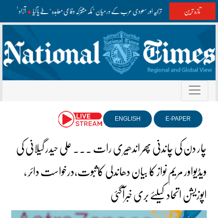
تازہ ترین
پاکستان، ترکیہ اور سعودی عرب کے درمیان ’مکہ مشترکہ دفاعی معاہدہ‘ طے پا گیا
آزاد کشمیر 
ENGLISH
E-PAPER
چار دن کی چاندنی پھر اندھیری رات ۔۔۔ علی حیدر گیلانی کی
ویڈیواور مریم نواز کا بیان دھاندلی کاثبوت،درخواست دائر ،
اپوزیشن اتحاد کیلئے بری خبرآگئی