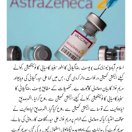
اسلام آباد(نیو زڈیسک) یوسف رضاگیلانی کا بطور سینیٹر کامیابی کا نوٹیفکیشن رکوانے
کیلئے الیکشن کمیشن درخواست دائر کردی گئی ، جس میں کہا علی حیدر گیلانی کی ویڈیواور
مریم نواز کا بیان دھاندلی کاثبوت ہے۔تفصیلات کے مطابق یوسف رضاگیلانی کا
سینیٹرکامیابی کا نوٹیفکیشن رکوانے کیلئے الیکشن کمیشن سے رجوع کرلیا ، اظہرصدیق
ایڈووکیٹ کے توسط سے الیکشن کمیشن سے رجوع کیا گیا۔اظہرصدیق ایڈووکیٹ نے
مؤقف اختیار کیا کہ دھاندلی کےالزام پرمریم نواز،علی حیدر کیخلاف کارروائی کی جائے،
سپریم کورٹ کی ہدایات کےباوجودجدیدٹیکنالوجی استعمال کیوں نہ کی گئی، سپریم کورٹ