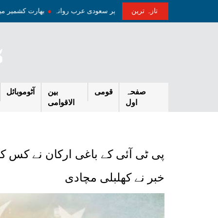
تازہ ترین
ٰ سطح کے وفد کے ہمراہ سہ روزہ دورہ پر سعودی عرب روانہ
بھارت کشمیر
صفحہ
قومی
بین
آٹوموبائل
اول
الاقوامی
پی ٹی آئی کے باغی ارکان نے کس 
خبر نے کھلبلی مچادی