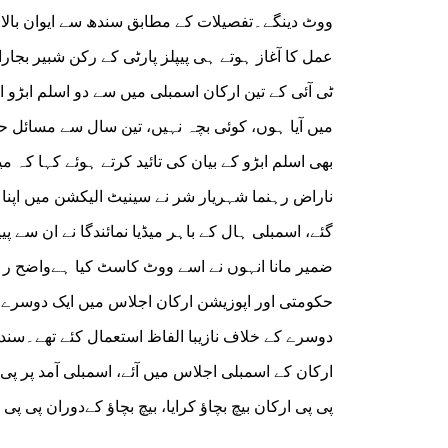
ووٹ دینگے۔تفصیلات کے مطابق سندھ سے ایوان بالا 
عمل کا آغاز ہوتے ہی پیپلز پارٹی کے رکن شبیر بجار
ٹی آئی کے تین ارکان اسمبلی میں سے دو اسلم ابڑو ا
میں آیا ہوں، کوئی بچہ نہیں، تین سال سے مسائل 
بھی اسلم ابڑو کے بیان کی تائید کرتے ہوئے کہا کہ 
ناراض رہنما شہریار شر نے سینیٹ الیکشن میں اپن
گئے، اسمبلی ہال کے باہر میڈیا نمائندگا نے ان سے پ
ضمیر مانا انہوں نے اسے ووٹ کاسٹ کیا ہےواضح رہے
حکومتی اور اپوزیشن ارکان اجلاس میں ایک دوسرے سے
دوسرے کے خلاف نازیبا الفاظ استعمال کئے تھے۔سند
ارکان کے اسمبلی اجلاس میں آئے، اسمبلی آمد پر پی
پی پی ارکان بیچ بچاؤ کرایا، بیچ بچاؤ کےدوران پی پی