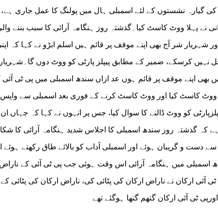
کی گیارہ نشستوں کے لئے اسمبلی ہال میں پولنگ کا عمل جاری ہے، ا
انی نے پہلا ووٹ کاسٹ کیا۔گذشتہ روز ہنگامہ آرائی کا سبب بننے وال
ور شہریار شر آج بھی اپنے موقف پر قائم ہیں اسلم ابڑو نے کہا کہ اپن
حل نہیں کرسکے، ضمیر کے مطابق پیپلز پارٹی کو ووٹ دوں گا۔شہریار
میں بھی اپنے موقف پر قائم ہوں عد ازاں سندھ اسمبلی میں پی ٹی آئی 
ا ووٹ کاسٹ کیا اور ووٹ کاسٹ کرنے کے فوری بعد اسمبلی سے واپس 
یپلزپارٹی کو ووٹ ڈالنے کا سوال کیا، جس پر انہوں نے کہا کہ جہاں ان 
 کہ گذشتہ روز سندھ اسمبلی کا اجلاس شدید ہنگامہ آرائی کا شکار
 دست و گریبان ہوئے اور اسمبلی آداب کو بالائے طاق رکھتے ہوئے ا
ھ اسمبلی میں ہنگامہ آرائی اس وقت ہوئی جب پی ٹی آئی کے ناراض 
 ٹی آئی ارکان نے ناراض ارکان کی پٹائی کی، ناراض ارکان کی پٹائی کے
 اورپی ٹی آئی ارکان گتھم گتھا ہوگئے تھے