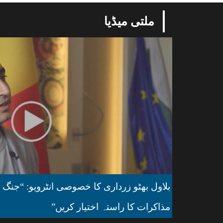
ملتی میڈیا
بلاول بھٹو زرداری کا خصوصی انٹرویو: “جنگ ک
مذاکرات کا راستہ اختیار کریں”