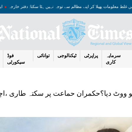
 میں غلط معلومات پھیلا کر اپنے مظالم سے توجہ نہیں ہٹا سکتا: دفتر خارجہ
سرمایہ
پراپرٹی
ٹیکنالوجی
توانائی
فوڈ
کاری
سیکورٹی
کو ووٹ دیا؟حکمران حماعت پر سکتہ طاری ،اچ