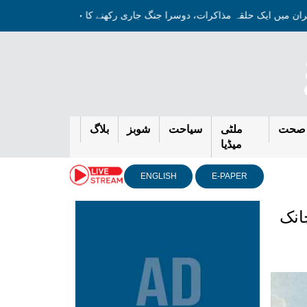
ایران میں ایک حلقہ مذاکرات، دوسرا جنگ جاری رکھنے کا حامی ہے: جے ڈ
صحت
ملٹی
سیاحت
شوبز
بلاگ
میڈیا
ENGLISH
E-PAPER
انک