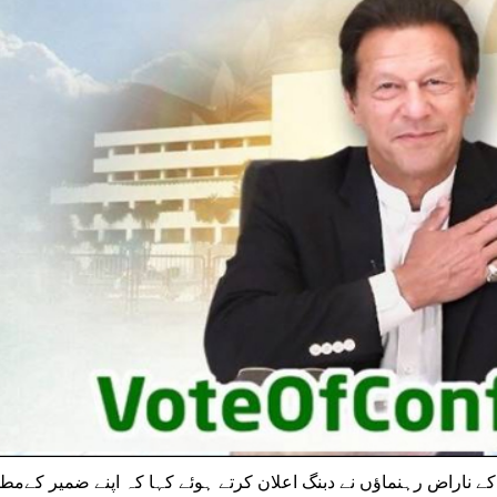
 کے ناراض رہنماؤں نے دبنگ اعلان کرتے ہوئے کہا کہ اپنے ضمیر کےمط