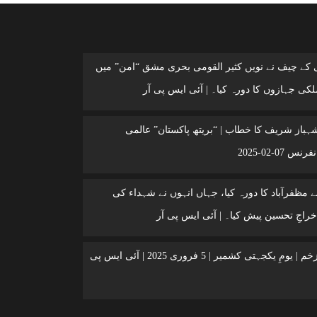
ی کے چیف نے نویں کثیر القومی بحری مشق “امن” میں
کی جہازوں کا دورہ کیا۔ | آئی ایس پی آر
شہباز شریف کا خطاب | “بریتھ پاکستان” عالمی
 07-02-2025
 مظفرآباد کا دورہ کیا، جہاں انہوں نے شہداء کی
خراجِ تحسین پیش کیا۔ | آئی ایس پی آر
کشمیر ایک زخم | یومِ یکجہتی کشمیر | 5 فروری 2025 | آئی ایس پی