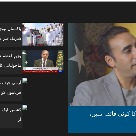
پاکستان نیو
شریک غیر مل
وزیرِ اعظم 
ماحولیاتی کانفرنس
آرمی چیف نے
قربانیوں کو 
ا کوئی فائدہ نہیں،
آر