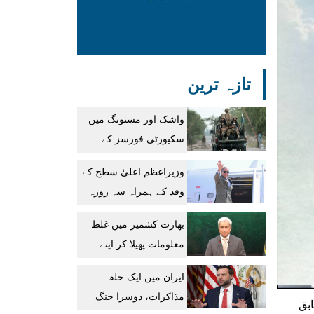
تازہ ترین
واشک اور مستونگ میں
سکیورٹی فورسز کے
آپریشنز، 12 دہشتگرد
وزیراعظم اعلیٰ سطح کے
جہنم واصل
وفد کے ہمراہ سہ روزہ
دورہ پر سعودی عرب
بھارت کشمیر میں غلط
روانہ
معلومات پھیلا کر اپنے
مظالم سے توجہ نہیں ہٹا
ایران میں ایک حلقہ
سکتا: دفتر خارجہ
مذاکرات، دوسرا جنگ
ابق