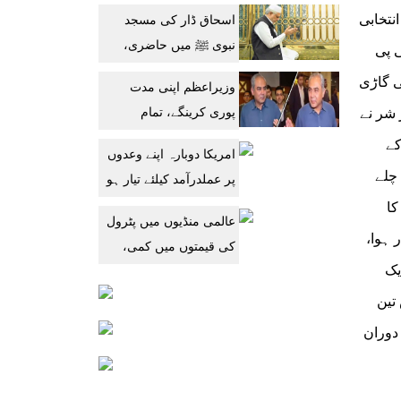
جاری رکھنے کا حامی ہے:
نتخابی
اسحاق ڈار کی مسجد
جے ڈی وینس
نبوی ﷺ میں حاضری،
ی پی
پاکستان کی ترقی کیلئے
ی گاڑی
وزیراعظم اپنی مدت
دعا
پوری کرینگے، تمام
 شر نے
وزارتوں کا تھرڈ پارٹی
کے
امریکا دوبارہ اپنے وعدوں
آڈٹ کرایا جائے: محسن
چلے
پر عملدرآمد کیلئے تیار ہو
نقوی
گیا: ایرانی وزارت خارجہ
کا
عالمی منڈیوں میں پٹرول
 ہوا،
کی قیمتوں میں کمی،
یک
پاکستان میں پھر مہنگا
تین
 دوران