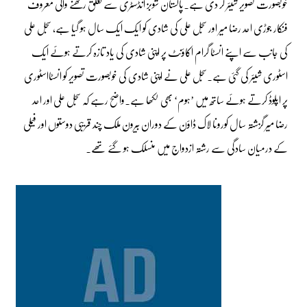
خوبصورت تصویر شیئر کر دی ہے۔پاکستان شوبز انڈسٹری سے تعلق رکھنے والی معروف
فنکار جوڑی احد رضا میر اور سجل علی کی شادی کو ایک ایک سال ہو گیا ہے، سجل علی
کی جانب سے اپنے انسٹا گرام اکاؤنٹ پر اپنی شادی کی یاد تازہ کرتے ہوئے ایک
اسٹوری شیئر کی گئی ہے۔سجل علی نے اپنی شادی کی خوبصورت تصویر کو انسٹااسٹوری
پر اپلوڈ کرتے ہوئے ساتھ میں ’ہوم‘ بھی لکھا ہے۔واضح رہے کہ سجل علی اور احد
رضا میر گزشتہ سال کورونا لاک ڈاؤن کے دوران بیرون ملک چند قریبی دوستوں اور فیملی
کے درمیان سادگی سے رشتہ ازدواج میں منسلک ہو گئے تھے۔