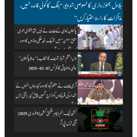
بلاول بھٹو زرداری کا خصوصی انٹرویو: “جنگ کا کوئی فائدہ نہیں،
مذاکرات کا راستہ اختیار کریں”
پاکستان نیوی کے چیف نے نویں کثیر القومی بحری
مشق “امن” میں شریک غیر ملکی جہازوں کا دورہ
کیا۔ | آئی ایس پی آر
وزیرِ اعظم شہباز شریف کا خطاب | “بریتھ پاکستان”
عالمی ماحولیاتی کانفرنس 07-02-2025
آرمی چیف نے مظفرآباد کا دورہ کیا، جہاں انہوں نے
شہداء کی قربانیوں کو خراجِ تحسین پیش کیا۔ | آئی ایس
پی آر
کشمیر ایک زخم | یومِ یکجہتی کشمیر | 5 فروری 2025 |
آئی ایس پی آر