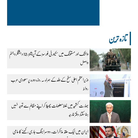
تازہ ترین
واشک اور مستونگ میں سکیورٹی فورسز کے آپریشنز، 12 دہشتگرد جہنم
واصل
وزیراعظم اعلیٰ سطح کے وفد کے ہمراہ سہ روزہ دورہ پر سعودی عرب
روانہ
بھارت کشمیر میں غلط معلومات پھیلا کر اپنے مظالم سے توجہ نہیں
ہٹا سکتا: دفتر خارجہ
ایران میں ایک حلقہ مذاکرات، دوسرا جنگ جاری رکھنے کا حامی