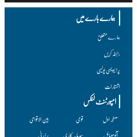
ہمارے بارے میں
ہما رے متعلق
رابطہ کریں
پرا ئیویسی پولسیی
اشتہارات
امپورٹنٹ لنکس
صفحہ اول
قومی
بین الاقوامی
آٹوموبائل
سرمایہ کاری
پراپرٹی