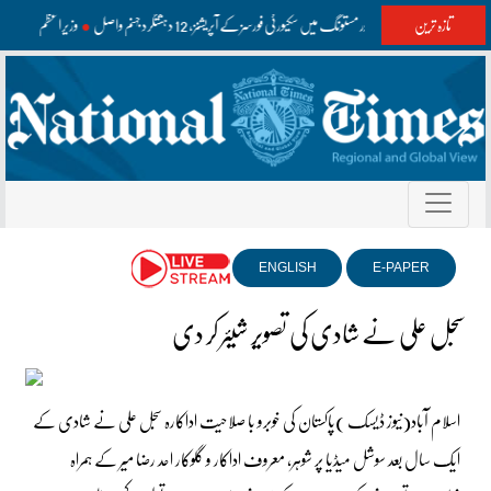
تازہ ترین
واشک اور مستونگ میں سکیورٹی فورسز کے آپریشنز، 12 دہشتگرد جہنم واصل
وزیراعظم اعلیٰ 
ENGLISH
E-PAPER
سجل علی نے شادی کی تصویر شیئر کر دی
اسلام آباد(نیوز ڈیسک )پاکستان کی خوبرو با صلاحیت اداکارہ سجل علی نے شادی کے
ایک سال بعد سوشل میڈیا پر شوہر، معروف اداکار و گلوکار احد رضا میر کے ہمراہ