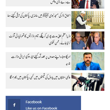
ہے: جے ڈی وینس
اسحاق ڈار کی مسجد نبوی ﷺ میں حاضری، پاکستان کی ترقی کیلئے دعا
وزیراعظم اپنی مدت پوری کرینگے، تمام وزارتوں کا تھرڈ پارٹی آڈٹ
کرایا جائے: محسن نقوی
امریکا دوبارہ اپنے وعدوں پر عملدرآمد کیلئے تیار ہو گیا: ایرانی وزارت
خارجہ
عالمی منڈیوں میں پٹرول کی قیمتوں میں کمی، پاکستان میں پھر مہنگا