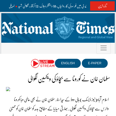
تازہ ترین
بلوچستان اور کے پی میں فورسز کی کارروائیاں، 10 دہشتگرد ہلاک، 12 گرفتار، کیپٹن شہید
امریکی مسلح
ENGLISH
E-PAPER
سلمان خان نے کورونا سے بچاؤ کی ویکسین لگوالی
اسلام آباد(نیوز ڈیسک)بالی ووڈ کے سپراسٹار سلمان خان نے بھی عالمی وبا کورونا
وائرس سے بچاؤ کی ویکسین لگوالی۔بھارتی میڈیا کے مطابق بدھ کو سلمان خان کو ممبئی