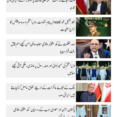
خارجہ
میجر طفیل محمد کا 68 واں یوم شہادت، وزیراعظم و سروسز چیفس کا
خراجِ عقیدت
صدر مملکت نے مکہ مشترکہ دفاعی معاہدہ عالمی امن کیلئے اہم پیش
رفت قرار دیدیا
وزیراعظم کی مسجد نبویؐ اور روضہ رسولؐ پر حاضری، ملکی ترقی کیلئے
دعائیں
جنگ کے بجائے مذاکرات کے ذریعے حقوق حاصل کرنا چاہتے
ہیں: ایرانی صدر
پاکستان، ترکیہ اور سعودی عرب کے درمیان ’مکہ مشترکہ دفاعی
معاہدہ‘ طے پا گیا