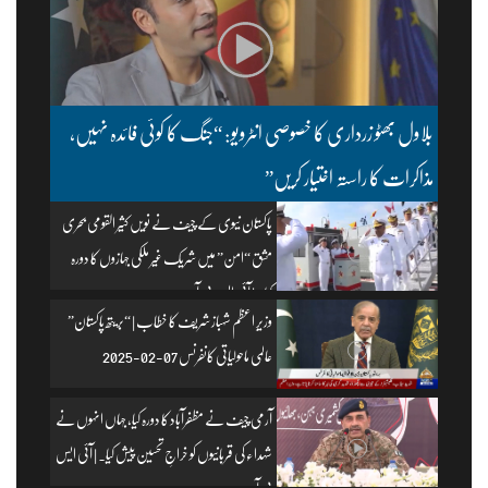
بلاول بھٹو زرداری کا خصوصی انٹرویو: “جنگ کا کوئی فائدہ نہیں،
مذاکرات کا راستہ اختیار کریں”
پاکستان نیوی کے چیف نے نویں کثیر القومی بحری
مشق “امن” میں شریک غیر ملکی جہازوں کا دورہ
کیا۔ | آئی ایس پی آر
وزیرِ اعظم شہباز شریف کا خطاب | “بریتھ پاکستان”
عالمی ماحولیاتی کانفرنس 07-02-2025
آرمی چیف نے مظفرآباد کا دورہ کیا، جہاں انہوں نے
شہداء کی قربانیوں کو خراجِ تحسین پیش کیا۔ | آئی ایس