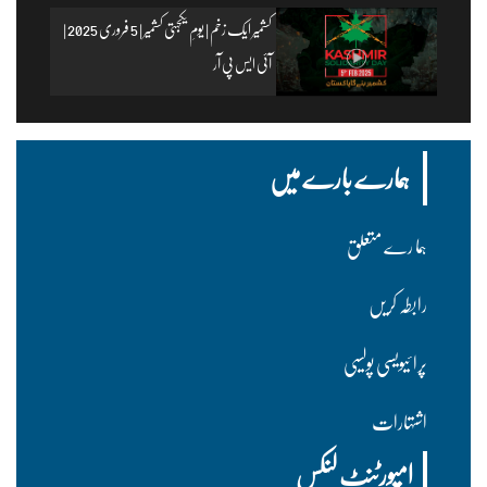
پی آر
کشمیر ایک زخم | یومِ یکجہتی کشمیر | 5 فروری 2025 |
آئی ایس پی آر
ہمارے بارے میں
ہما رے متعلق
رابطہ کریں
پرا ئیویسی پولسیی
اشتہارات
امپورٹنٹ لنکس