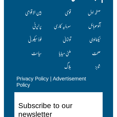
صفحہ اول
قومی
بین الاقوامی
آٹوموبائل
سرمایہ کاری
پراپرٹی
ٹیکنالوجی
توانائی
فوڈ سیکورٹی
صحت
ملٹی میڈیا
سیاحت
شوبز
بلاگ
Privacy Policy
|
Advertisement
Policy
Subscribe to our
newsletter