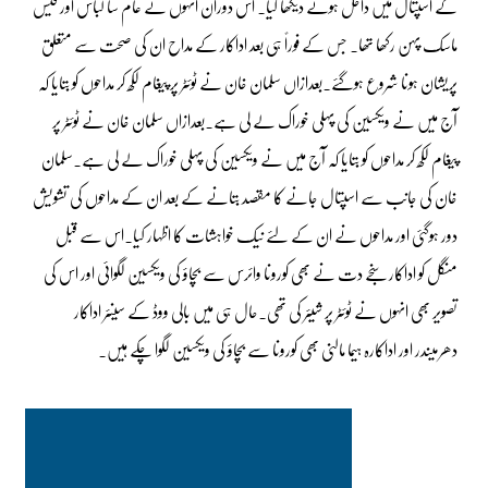
کے اسپتال میں داخل ہوتے دیکھا گیا۔ اس دوران انہوں نے عام سا لباس اور فیس
ماسک پہن رکھا تھا۔ جس کے فوراً ہی بعد اداکار کے مداح ان کی صحت سے متعلق
پریشان ہونا شروع ہوگئے۔بعدازاں سلمان خان نے ٹوئٹر پر پیغام لکھ کر مداحوں کو بتایا کہ
آج میں نے ویکسین کی پہلی خوراک لے لی ہے۔بعدازاں سلمان خان نے ٹوئٹر پر
پیغام لکھ کر مداحوں کو بتایا کہ آج میں نے ویکسین کی پہلی خوراک لے لی ہے۔سلمان
خان کی جانب سے اسپتال جانے کا مقصد بتانے کے بعد ان کے مداحوں کی تشویش
دور ہوگئی اور مداحوں نے ان کے لئے نیک خواہشات کا اظہار کیا۔اس سے قبل
منگل کو اداکار سنجے دت نے بھی کورونا وائرس سے بچاؤ کی ویکسین لگوائی اور اس کی
تصویر بھی انہوں نے ٹوئٹر پر شیئر کی تھی۔حال ہی میں بالی ووڈ کے سینئر اداکار
دھرمیندر اور اداکارہ ہیما مالنی بھی کورونا سے بچاؤ کی ویکسین لگوا چکے ہیں۔