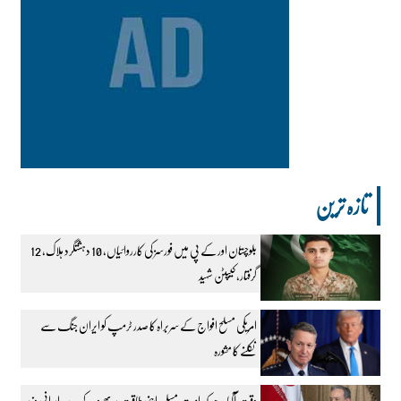
تازہ ترین
بلوچستان اور کے پی میں فورسز کی کارروائیاں، 10 دہشتگرد ہلاک، 12
گرفتار، کیپٹن شہید
امریکی مسلح افواج کے سربراہ کا صدر ٹرمپ کو ایران جنگ سے
نکلنے کا مشورہ
وقت آگیا ہے کہ امت مسلمہ اپنی طاقت پر بھروسہ کرے، ایرانی وزیر