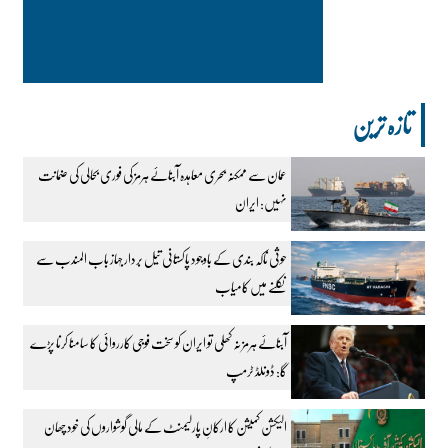
تازہ ترین
عمان سے ممکنہ بحری معاہدہ آبنائے ہرمز کی فوری بحالی کی ضمانت
نہیں: ایران
حوثی ناکہ بندی کے باوجود پاکستانی تیل بردار جہاز باب المندب سے
نکلنے میں کامیاب
آبنائے ہرمز نہ کھلی تو ایران کو سخت فوجی کارروائی کا سامنا کرنا پڑے
گا: ڈونلڈ ٹرمپ
الیکشن کمیشن کا ارکانِ پارلیمنٹ کے مالی گوشواروں کی خود چھان