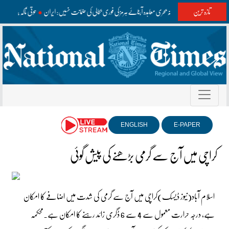
تازہ ترین
عمان سے ممکنہ بحری معاہدہ آبنائے ہرمز کی فوری بحالی کی ضمانت نہیں: ایران
حوثی ناکہ بندی 
ENGLISH
E-PAPER
کراچی میں آج سے گرمی بڑھنے کی پیش گوئی
اسلام آباد(نیوز ڈیسک)کراچی میں آج سے گرمی کی شدت میں اضافے کا امکان
ہے، درجہ حرارت معمول سے 4 سے 6 ڈگری زائد رہنے کا امکان ہے۔محکمہ