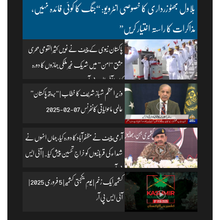
بلاول بھٹو زرداری کا خصوصی انٹرویو: “جنگ کا کوئی فائدہ نہیں،
مذاکرات کا راستہ اختیار کریں”
پاکستان نیوی کے چیف نے نویں کثیر القومی بحری
مشق “امن” میں شریک غیر ملکی جہازوں کا دورہ
کیا۔ | آئی ایس پی آر
وزیرِ اعظم شہباز شریف کا خطاب | “بریتھ پاکستان”
عالمی ماحولیاتی کانفرنس 07-02-2025
آرمی چیف نے مظفرآباد کا دورہ کیا، جہاں انہوں نے
شہداء کی قربانیوں کو خراجِ تحسین پیش کیا۔ | آئی ایس
پی آر
کشمیر ایک زخم | یومِ یکجہتی کشمیر | 5 فروری 2025 |
آئی ایس پی آر