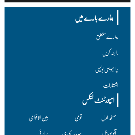
ہمارے بارے میں
ہما رے متعلق
رابطہ کریں
پرا ئیویسی پولسیی
اشتہارات
امپورٹنٹ لنکس
صفحہ اول
قومی
بین الاقوامی
آٹوموبائل
سرمایہ کاری
پراپرٹی