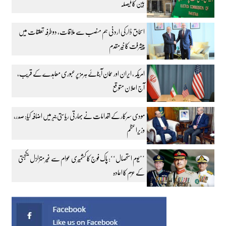
بین کا فیصلہ
اسحاق ڈار کی اردنی ہم منصب سے ملاقات، دوطرفہ تعلقات میں
پیشرفت کا خیرمقدم
امریکہ، ایران اور عمان آبنائے ہرمز پر عبوری معاہدے کے قریب،
آج اعلان متوقع
مودی سرکار کے اقدامات نے بھارتی ریاستی جبر میں اضافہ کیا: صدر،
وزیراعظم
’’یوم استحصال‘‘: پاک فوج کا کشمیری عوام سے غیر متزلزل یکجہتی
کے عزم کا اعادہ