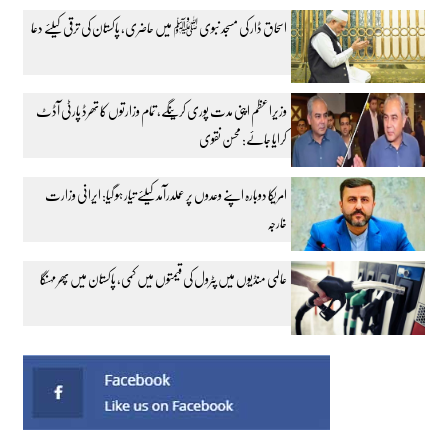
اسحاق ڈار کی مسجد نبوی ﷺ میں حاضری، پاکستان کی ترقی کیلئے دعا
وزیراعظم اپنی مدت پوری کرینگے، تمام وزارتوں کا تھرڈ پارٹی آڈٹ
کرایا جائے: محسن نقوی
امریکا دوبارہ اپنے وعدوں پر عملدرآمد کیلئے تیار ہو گیا: ایرانی وزارت
خارجہ
عالمی منڈیوں میں پٹرول کی قیمتوں میں کمی، پاکستان میں پھر مہنگا