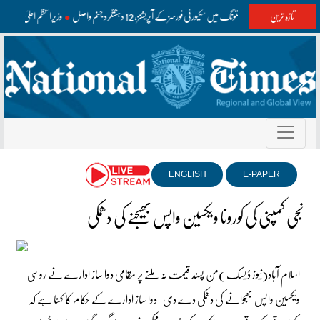
تازہ ترین
واشک اور مستونگ میں سکیورٹی فورسز کے آپریشنز، 12 دہشتگرد جہنم واصل
وزیراعظم اعلیٰ سطح 
ENGLISH
E-PAPER
نجی کمپنی کی کورونا ویکسین واپس بھیجنے کی دھمکی
اسلام آباد(نیوز ڈیسک )من پسند قیمت نہ ملنے پر مقامی دوا ساز ادارے نے روسی
ویکسین واپس بھجوانے کی دھمکی دے دی۔دوا ساز ادارے کے حکام کا کہنا ہے کہ