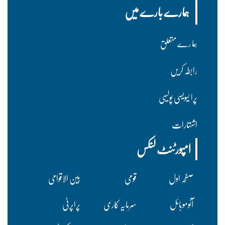
ہمارے بارے میں
ہما رے متعلق
رابطہ کریں
پرا ئیویسی پولسیی
اشتہارات
امپورٹنٹ لنکس
صفحہ اول
قومی
بین الاقوامی
آٹوموبائل
سرمایہ کاری
پراپرٹی