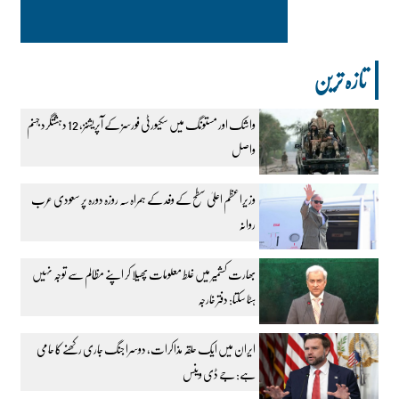
تازہ ترین
واشک اور مستونگ میں سکیورٹی فورسز کے آپریشنز، 12 دہشتگرد جہنم
واصل
وزیراعظم اعلیٰ سطح کے وفد کے ہمراہ سہ روزہ دورہ پر سعودی عرب
روانہ
بھارت کشمیر میں غلط معلومات پھیلا کر اپنے مظالم سے توجہ نہیں
ہٹا سکتا: دفتر خارجہ
ایران میں ایک حلقہ مذاکرات، دوسرا جنگ جاری رکھنے کا حامی
ہے: جے ڈی وینس