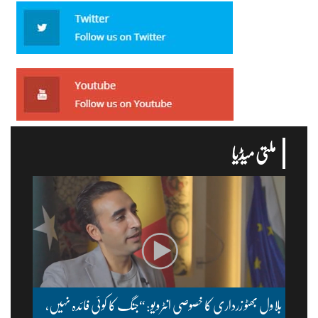
ملتی میڈیا
بلاول بھٹو زرداری کا خصوصی انٹرویو: “جنگ کا کوئی فائدہ نہیں،