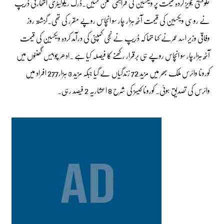
حکومتی تجویز کردہ قیمت پر ویکسین کی فراہمی ممکن نہیں۔ڈرگ ریگولیٹری اتھارٹی ڈریپ
نے روسی ویکسین کی قیمت آٹھ ہزار چار سو انچاس روپے مقرر کی تھی۔گزشتہ روز
وفاقی وزیر اسد عمرنے کہا تھا کہ ڈریپ نے نجی کمپنی کی درآمد کردہ ویکسین کی قیمت
آٹھ ہزارچار سو انچاس روپے ہی برقرار رکھنے کا فیصلہ کیا ہے ۔ادھر چوبیس گھنٹوں میں
کورونا وائرس ملک بھر میں مزید 72 زندگیاں لے گیا جبکہ مزید 3 ہزار277 افراد میں
وائرس کی تصدیق ہوئی۔ کورونا کیسز کی شرح 8 اعشاریہ 2 فیصد رہی۔