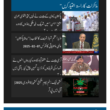
مذاکرات کا راستہ اختیار کریں”
پاکستان نیوی کے چیف نے نویں کثیر القومی بحری
مشق “امن” میں شریک غیر ملکی جہازوں کا دورہ
کیا۔ | آئی ایس پی آر
وزیرِ اعظم شہباز شریف کا خطاب | “بریتھ پاکستان”
عالمی ماحولیاتی کانفرنس 07-02-2025
آرمی چیف نے مظفرآباد کا دورہ کیا، جہاں انہوں نے
شہداء کی قربانیوں کو خراجِ تحسین پیش کیا۔ | آئی ایس
پی آر
کشمیر ایک زخم | یومِ یکجہتی کشمیر | 5 فروری 2025 |
آئی ایس پی آر