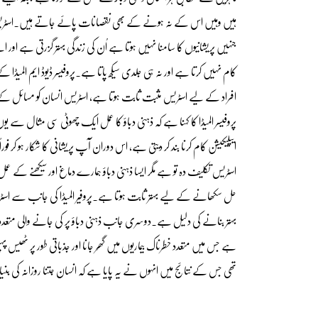
ہیں وہیں اس کے نہ ہونے کے بھی نقصانات پائے جاتے ہیں۔اسٹریس پر ک
جنہیں پریشانیوں کا سامنا نہیں ہوتا ہے اُن کی زندگی بہتر گزرتی ہے اور 
کام نہیں کرتا ہے اور نہ ہی جلدی سیکھ پاتا ہے۔پروفیسر ڈیوڈ ایم المیڈا ک
افراد کے لیے اسٹریس مثبت ثابت ہوتا ہے، اسٹریس انسان کو مسائل کے ح
پروفیسر المیڈا کا کہنا ہے کہ ذہنی دباؤ کا عمل ایک چھوٹی سی مثال س
ایپلیکیشن کام کرنا بند کر دیتی ہے، اس دوران آپ پریشانی کا شکار ہ
اسٹریس تکلیف دہ تو ہے مگر ایسا ذہنی دباؤ ہمارے دماغ اور سیکھنے ک
حل سکھانے کے لیے بہتر ثابت ہوتا ہے۔پروفیر المیڈا کی جانب سے اسٹریس 
بہتر بنانے کی دلیل ہے۔دوسری جانب ذہنی دباؤ پر کی جانے والی متعدد ت
ہے جس میں متعدد خطرناک بیماریوں میں گھِر جانا اور جذباتی طور پر ٹھیس 
تھی جس کے نتائج میں انہوں نے یہ پایا ہے کہ انسان جتنا روزانہ کی بنی