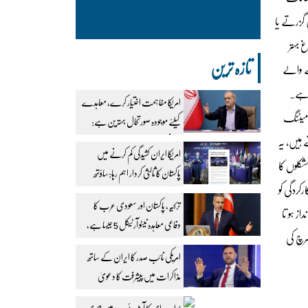
 گزرتے یا
 بہتر
تازہ ترین
نے والے
ا ہے۔
امریکا مفاہمت اختیار کرے، معاہدے
ن میٹنگ
کیلئے موجودہ صورتحال بہترین ہے:
 ہیں، یہ
ایرانی صدر
امریکا ایران کشیدگی کم کرنے میں
شکلوں کا
پاکستان کا ثالثی کردار اہم رہا:ساؤتھ
کردگی کو
ایشین وائسز
ترکیہ، پاکستان اور سعودی عرب کا
ز ہو تا
دفاعی معاہدہ نیٹو آرٹیکل 5 جیسا ہے،
سرچ کی
حاقان فیدان
امریکی نائب صدر کا ایران کے ساتھ
مذاکرات میں پیشرفت کا دعویٰ