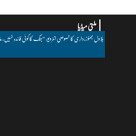
ملتی میڈیا
بلاول بھٹو زرداری کا خصوصی انٹرویو: “جنگ کا کوئی فائدہ نہیں، مذ