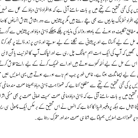
ی گئی تحقیق کے نتیجے میں یہ بات سامنے آ ئی ہے کہ جو افراد ذہنی دباؤ کے عمل سے نہیں
ایسے افراد خطرناک بیماریوں سے بھی بچے رہتے ہیں مگر پریشانیوں سے دور ہشاش بشاش انسانوں کا دماغ
ے مطابق تکلیف دہ ہونے کے باوجود روزانہ کی بنیاد پر ہلکے پھلکے ذہنی دباؤ اور پریشانیوں سے گزر
ل کے لیے اُکساتا ہے اور پریشانی سے نکلنے کے لیے سوچنے اور ذہن پر زور ڈالنے پر مجبور کرت
ے یوں سمجھیں کہ آپ کی ایک بہت اہم میٹنگ چل رہی ہے اور اچانک آپ کا انٹر نیٹ یا آن لائ
و کر فوراً اس کے حل کے لیے اُٹھ کھڑے ہوتے ہیں اور اسے ٹھیک کرنے کے لیے راستے تلاش کرتے
ے عمل کے لیے اچھا ثابت ہوتا ہے، خاص طور پر جب ہم بڑے ہو رہے ہوتے ہیں یہی اسٹریس ہمیں م
پر کی گئی تحقیق کے نتیجے سے متعلق کہنا ہے کہ تھوڑا بہت ذہنی دباؤ جھیلنا صحت مند دماغی کار
حقیق میں یہ بات سامنے آئی ہے کہ ذہنی دباؤ دماغی صحت سمیت جسمانی صحت پر بھی منفی اثر اندا
پہنچنا شامل ہے جبکہ پروفیسر المیڈا کا کہنا ہے کہ انہوں نے اس تحقیق کے بر عکس ایک چھوٹی سی ری
اد پر تھوڑا بہت اسٹریس جھیلتا ہے اتنا ہی صحت مند اور متحرک رہتا ہے۔