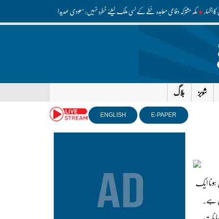
یش کا اظہار
مکہ مشترکہ دفاعی معاہدہ خطے کے کسی ملک کیلئے خطرہ نہیں: سعودی عہدیدار
ایران نے آبنائے ہرمز مکمل طور 
شوبز
بلاگ
ENGLISH
E-PAPER
 ہونا ایک
مل ہے۔
قصانات