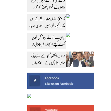
یو اے ای کا آبنائے ہرمز میں بحری
جہازوں کے تحفظ پر تشویش کا اظہار
مکہ مشترکہ دفاعی معاہدہ خطے کے کسی
ملک کیلئے خطرہ نہیں: سعودی عہدیدار
ایران نے آبنائے ہرمز مکمل طور پر
کھولنے کیلئے امریکا کو 6 شرائط پیش کر
دیں
جوائنٹ ایکشن کمیٹی کے ساتھ بیٹھ کر
مسائل حل کریں گے: رانا ثناء اللہ