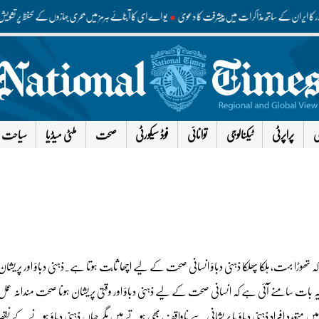
 صدر کا ایران کے ساتھ مذاکرات میں پیشرفت کا دعویٰ
یو اے ای کا آبنائے ہرمز میں بحری جہازوں کے تحفظ پر تشو
ی
پراپرٹی
ٹیکنالوجی
توانائی
فوڈ سیکورٹی
صحت
ملٹی میڈیا
سیاحت
ہ تھوڑا بہت، ہلکا پھلکا ذہنی دباؤ انسانی صحت کے لیے اچھا ثابت ہوتا ہے۔ذہنی دباؤ اور پریشان
 یہ بات سامنے آئی ہے کہ انسانی صحت کے لیے ذہنی دباؤ اور وقتی پریشان ہونا صحت مندانہ ع
یں متعدد افراد ذہنی دباؤ یا پریشانی سے ناواقف بھی ہوتے ہیں مگر جہاں ذہنی دباؤ ہونے کے ن