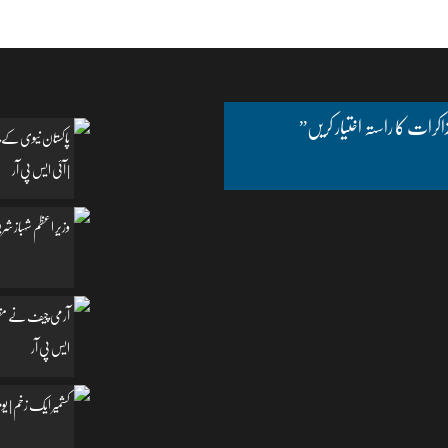
اکرات کا راستہ اختیار کریں”
پاکستان نیوی کے چ
| آئی ایس پی آر
وزیرِ اعظم شہباز شریف
آرمی چیف نے مظفرآب
ایس پی آر
کشمیر ایک زخم | یومِ یکجہتی کشمیر | 5