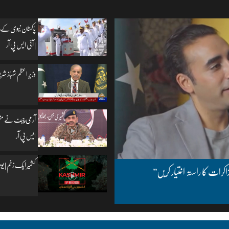
پاکستان نیوی کے چ
| آئی ایس پی آر
وزیرِ اعظم شہباز شریف
آرمی چیف نے مظفرآب
ایس پی آر
کشمیر ایک زخم | یومِ یکجہتی کشمیر | 5
اکرات کا راستہ اختیار کریں”