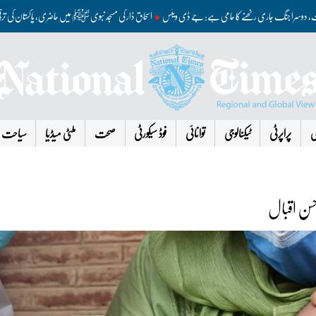
مذاکرات، دوسرا جنگ جاری رکھنے کا حامی ہے: جے ڈی وینس
اسحاق ڈار کی مسجد نبوی ﷺ میں حاضری، پاکستان ک
ی
پراپرٹی
ٹیکنالوجی
توانائی
فوڈ سیکورٹی
صحت
ملٹی میڈیا
سیاحت
حسن اقبال