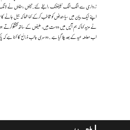
زرداری سے الگ الگ ٹیلیفونک رابطے کئے۔تینوں رہنماؤں نے لانگ ما
اپنے ایک بیان میں سیاستدانوں کو مخاطب کرکے کہا تھا کہ جیل جانے ک
نے مزید کہا کہ ہم آپس میں دوست ہیں، حلیفوں کے ساتھ گفتگو کرتے ہو
اب معاملہ عید کے بعد چلا گیا ہے ۔دوسری جانب ذرائع کا کہنا ہے کہ پاکس