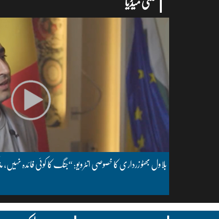
ملتی میڈیا
بلاول بھٹو زرداری کا خصوصی انٹرویو: “جنگ کا کوئی فائدہ نہیں، مذ