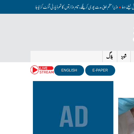
ی ترقی کیلئے دعا
وزیراعظم اپنی مدت پوری کرینگے، تمام وزارتوں کا تھرڈ پارٹی آڈٹ کرایا جائے: محسن نقوی
امری
شوبز
بلاگ
ENGLISH
E-PAPER