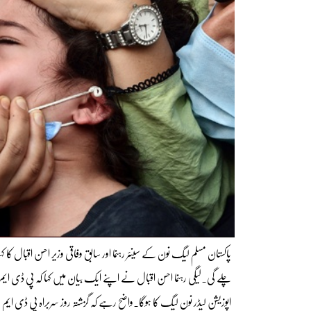
پاکستان مسلم لیگ نون کے سینئر رہنما اور سابق وفاقی وزیر احسن اقبال 
چلے گی۔لیگی رہنما احسن اقبال نے اپنے ایک بیان میں کہا کہ پی ڈی ایم
اپوزیشن لیڈر نون لیگ کا ہوگا۔واضح رہے کہ گزشتہ روز سربراہ پی ڈی ای