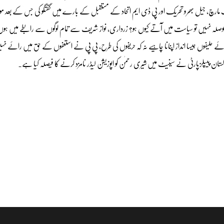
رچ، جیل بھرو تحریک اور پی ڈی ایم اتحاد کے مستقبل کے بارے میں گفتگو کی جس کے بعد مو
احوصلہ نہیں تو سیاست میں آتے کیوں ہو؟ زرداری، نواز شریف سے تمام لوگوں سے رابطے میں ہو
ئے حلیفوں جیسا انداز اپنانا چاہیے نہ کہ حریفوں کی طرح، پی پی نے استعفوں کے حق میں رائے ن
تان پیپلزپارٹی نے سینیٹ میں شیری رحمٰن کو اپوزیشن لیڈر نامزد کرنے کا فیصلہ کیا ہے۔