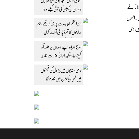
اسحاق ڈار کی مسجد نبوی ﷺ میں
لانا نے
حاضری، پاکستان کی ترقی کیلئے دعا
ں۔انہوں
وزیراعظم اپنی مدت پوری کرینگے، تمام
ہیں دی
وزارتوں کا تھرڈ پارٹی آڈٹ کرایا
جائے: محسن نقوی
امریکا دوبارہ اپنے وعدوں پر عملدرآمد
کیلئے تیار ہو گیا: ایرانی وزارت خارجہ
عالمی منڈیوں میں پٹرول کی قیمتوں
میں کمی، پاکستان میں پھر مہنگا