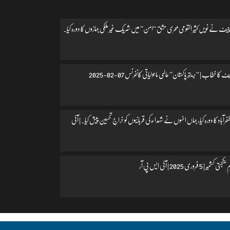
یف نے نویں کثیر القومی بحری مشق “امن” میں شریک غیر ملکی جہازوں کا دورہ کیا۔
 کا خطاب | “بریتھ پاکستان” عالمی ماحولیاتی کانفرنس 07-02-2025
اد کا دورہ کیا، جہاں انہوں نے شہداء کی قربانیوں کو خراجِ تحسین پیش کیا۔ | آئی
 فروری 2025 | آئی ایس پی آر