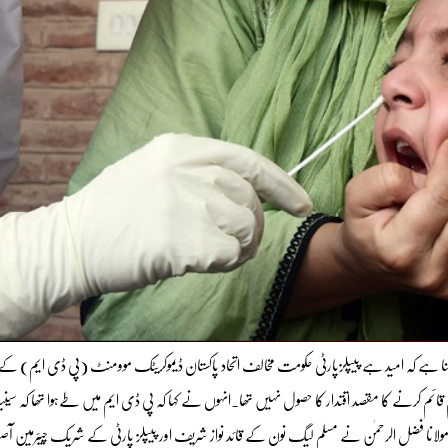
کا کہنا ہے کہ امید ہے پیپلزپارٹی حکومت مخالف اتحاد پاکستان ڈیموکریٹک موومنٹ (پی ڈی ایم) کے
 قائم کرنے کا مقصد اقتدار کا حصول نہیں تھا۔انہوں نے کہا کہ پی ڈی ایم میں طےہوا تھا کہ سی
م مولانا فضل الرحمٰن نے مسلم لیگ نون کے قائد نواز شریف اور پیپلز پارٹی کے شریک چیئرمین ا