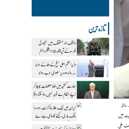
تازہ ترین
واشک اور مستونگ میں سکیورٹی
فورسز کے آپریشنز، 12 دہشتگرد جہنم
واصل
وزیراعظم اعلیٰ سطح کے وفد کے ہمراہ
سہ روزہ دورہ پر سعودی عرب روانہ
بھارت کشمیر میں غلط معلومات پھیلا کر
اپنے مظالم سے توجہ نہیں ہٹا سکتا: دفتر
خارجہ
 ساتھ
ایران میں ایک حلقہ مذاکرات، دوسرا
نیٹ میں
جنگ جاری رکھنے کا حامی ہے: جے
ڈی وینس
ٓصف علی