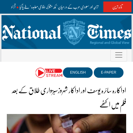
تازہ ترین
پاکستان، ترکیہ اور سعودی عرب کے درمیان ’مکہ مشترکہ دفاعی معاہدہ‘ طے پا گیا
آزاد کشمیر
ENGLISH
E-PAPER
اداکارہ سائرہ یوسف اور اداکار شہروزسبزواری طلاق کے بعد
فلم میں اکٹھے