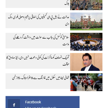
ہلاک
عدالت نے ایل پی جی کمپنیوں کی اضافی پریمیم وصولی فوری روک
دی
سلامتی کونسل کی جانب سے سوات میں دہشت گرد حملے کی
مذمت
تحریک انصاف کو مذاکرات کی کوئی دعوت نہیں دی، ایاز صادق کا
مؤقف
تھائی لینڈ میں سکول میں فائرنگ سے 9 افراد ہلاک، 15 زخمی