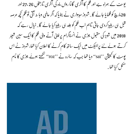
یوسف کے ہمراہ ہے اور فلم کا آخری گانا رواں ماہ کی آخری تاریخوں 26 ،27 اور
28مارچ کو فلمایا جائے گا۔شہروز سبزواری نے بتایا کہ اگر عالمی وبا نہ آتی تو فلم کچھ عرصہ
قبل ہی ریلیز کردی جاتی تاہم اب فلم کو جلد ہی ریلیز کیا جائے گا۔خیال رہے کہ
2018 میں شوبز کی مقبول جوڑی نے انسٹاگرام پر اپنی آنے والی فلم کا ایک سین شیئر
کرتے ہوئےنئے پراجیکٹ میں ایک ساتھ کام کرنے کا اعلان کیا تھا، شہروز نے اس
پوسٹ کا کیپشن ’’sai‘‘ دیا تھا جب کہ سائرہ نے ’’roz‘‘ لکھتے ہوئے جوڑی کا نام
مکمل کیا تھا۔