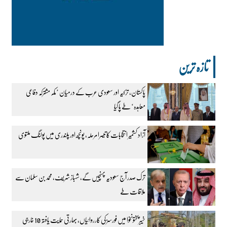
تازہ ترین
پاکستان، ترکیہ اور سعودی عرب کے درمیان ’مکہ مشترکہ دفاعی
معاہدہ‘ طے پا گیا
آزاد کشمیر انتخابات کا تیسرا مرحلہ، پونچھ اور پلندری میں پولنگ ملتوی
ترک صدر آج سعودیہ پہنچیں گے، شہباز شریف، محمد بن سلمان سے
ملاقات طے
خیبرپختونخوا میں فورسز کی کارروائیاں، بھارتی حمایت یافتہ 10 خارجی