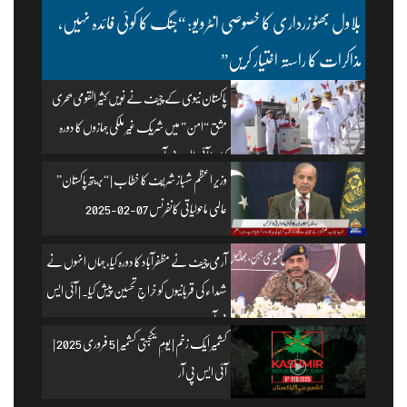
بلاول بھٹو زرداری کا خصوصی انٹرویو: “جنگ کا کوئی فائدہ نہیں،
مذاکرات کا راستہ اختیار کریں”
پاکستان نیوی کے چیف نے نویں کثیر القومی بحری
مشق “امن” میں شریک غیر ملکی جہازوں کا دورہ
کیا۔ | آئی ایس پی آر
وزیرِ اعظم شہباز شریف کا خطاب | “بریتھ پاکستان”
عالمی ماحولیاتی کانفرنس 07-02-2025
آرمی چیف نے مظفرآباد کا دورہ کیا، جہاں انہوں نے
شہداء کی قربانیوں کو خراجِ تحسین پیش کیا۔ | آئی ایس
پی آر
کشمیر ایک زخم | یومِ یکجہتی کشمیر | 5 فروری 2025 |
آئی ایس پی آر