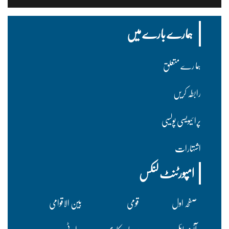
ہمارے بارے میں
ہما رے متعلق
رابطہ کریں
پرا ئیویسی پولسیی
اشتہارات
امپورٹنٹ لنکس
صفحہ اول
قومی
بین الاقوامی