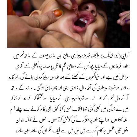
کراچی(نیوز ڈیسک)اداکارہ شہروز سبزواری سابق اہلیہ سائرہ یوسف کے ساتھ فلم میں
جلوہ افروزہوں گےمیڈیا رپورٹس کے مطابق فلم فائنل پوسٹ پروڈکشن کے آخری
مراحل میں ہے اور سنیماگھروں کے کھلنے کے بعد جلد ہی ریلیز کردی جائے گی۔اداکارہ
سائرہ اور شہروز سبزواری کی آٹھ سال شادی رہی اور پھر طلاق ہوگئی ۔ سائرہ کے ساتھ
آنے والی فلم کے حوالے سے شہروز سبزواری نے میڈیا سے گفتگو کرتے ہوئے کہا کہ
میں نے زندگی میں کبھی کوئی غلط انتخاب نہیں کیا، کوئی بھی کام کرنے سے پہلے بسم
اللہ کہتا ہوں اور اپنے طور پر بہتر کرنے کی کوشش کرتا ہوں۔ انہوں نے کہا کہ وہ ان
دنوں تین فلموں پر کام کررہے ہیں جن میں سے ایک فلم ان کی سابقہ اہلیہ سائرہ