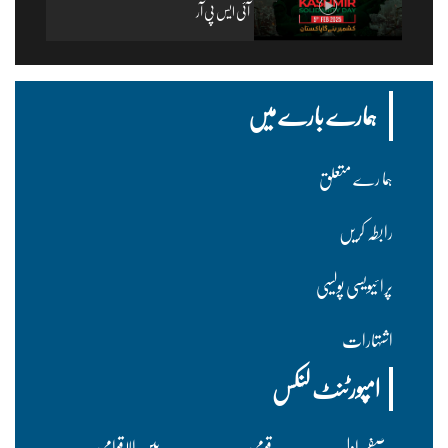
آئی ایس پی آر
ہمارے بارے میں
ہما رے متعلق
رابطہ کریں
پرا ئیویسی پولسیی
اشتہارات
امپورٹنٹ لنکس
صفحہ اول
قومی
بین الاقوامی