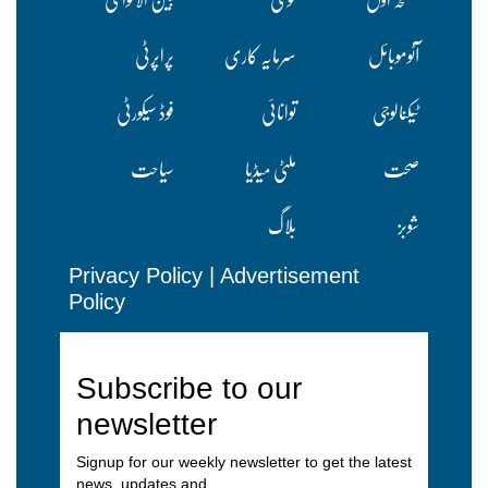
آٹوموبائل
سرمایہ کاری
پراپرٹی
ٹیکنالوجی
توانائی
فوڈ سیکورٹی
صحت
ملٹی میڈیا
سیاحت
شوبز
بلاگ
Privacy Policy
|
Advertisement
Policy
Subscribe to our
newsletter
Signup for our weekly newsletter to get the latest
news, updates and