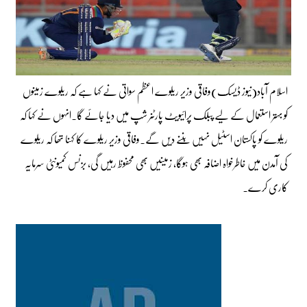
اسلام آباد(نیوز ڈیسک)وفاقی وزیر ریلوے اعظم سواتی نے کہا ہے کہ ریلوے زمینوں
کو بہتر استعمال کے لیے پبلک پرائیویٹ پارٹنر شپ میں دیا جائے گا۔انہوں نے کہا کہ
ریلوے کو پاکستان اسٹیل نہیں بننے دیں گے۔وفاقی وزیر ریلوے کا کہنا تھا کہ ریلوے
کی آمدن میں خاطرخواہ اضافہ بھی ہوگا، زمینیں بھی محفوظ رہیں گی، بزنس کمیونٹی سرمایہ
کاری کرے۔