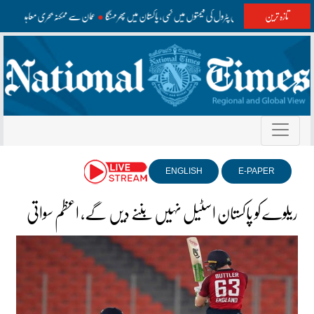
تازہ ترین
عالمی منڈیوں میں پٹرول کی قیمتوں میں کمی، پاکستان میں پھر مہنگا
عمان سے ممکنہ بحری معاہدہ آبنا
ENGLISH
E-PAPER
ریلوے کو پاکستان اسٹیل نہیں بننے دیں گے، اعظم سواتی