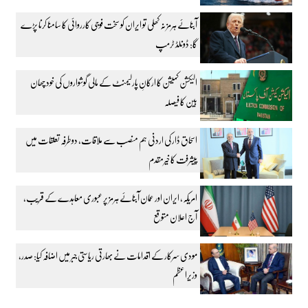
آبنائے ہرمز نہ کھلی تو ایران کو سخت فوجی کارروائی کا سامنا کرنا پڑے
گا: ڈونلڈ ٹرمپ
الیکشن کمیشن کا ارکانِ پارلیمنٹ کے مالی گوشواروں کی خود چھان
بین کا فیصلہ
اسحاق ڈار کی اردنی ہم منصب سے ملاقات، دوطرفہ تعلقات میں
پیشرفت کا خیرمقدم
امریکہ، ایران اور عمان آبنائے ہرمز پر عبوری معاہدے کے قریب،
آج اعلان متوقع
مودی سرکار کے اقدامات نے بھارتی ریاستی جبر میں اضافہ کیا: صدر،
وزیراعظم