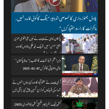
بلاول بھٹو زرداری کا خصوصی انٹرویو: “جنگ کا کوئی فائدہ نہیں،
مذاکرات کا راستہ اختیار کریں”
پاکستان نیوی کے چیف نے نویں کثیر القومی بحری
مشق “امن” میں شریک غیر ملکی جہازوں کا دورہ
کیا۔ | آئی ایس پی آر
وزیرِ اعظم شہباز شریف کا خطاب | “بریتھ پاکستان”
عالمی ماحولیاتی کانفرنس 07-02-2025
آرمی چیف نے مظفرآباد کا دورہ کیا، جہاں انہوں نے
شہداء کی قربانیوں کو خراجِ تحسین پیش کیا۔ | آئی ایس
پی آر
کشمیر ایک زخم | یومِ یکجہتی کشمیر | 5 فروری 2025 |