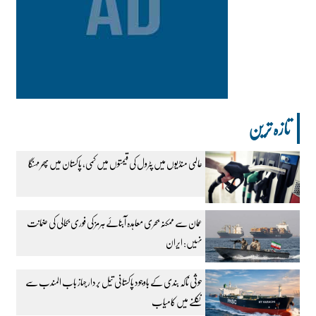
تازہ ترین
عالمی منڈیوں میں پٹرول کی قیمتوں میں کمی، پاکستان میں پھر مہنگا
عمان سے ممکنہ بحری معاہدہ آبنائے ہرمز کی فوری بحالی کی ضمانت
نہیں: ایران
حوثی ناکہ بندی کے باوجود پاکستانی تیل بردار جہاز باب المندب سے
نکلنے میں کامیاب