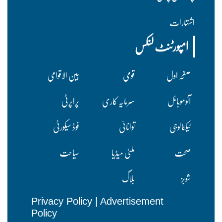
اشتہارات
امپورٹنٹ لنکس
صفحہ اول
قومی
بین الاقوامی
آٹوموبائل
سرمایہ کاری
پراپرٹی
ٹیکنالوجی
توانائی
فوڈ سیکورٹی
صحت
ملٹی میڈیا
سیاحت
شوبز
بلاگ
Privacy Policy
|
Advertisement
Policy