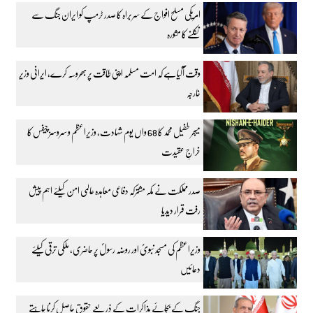
امریکی مسلح افواج کے سربراہ کا صدر ٹرمپ کو ایران جنگ سے
نکلنے کا مشورہ
وقت آگیا ہے کہ امت مسلمہ اپنی طاقت پر بھروسہ کرے، ایرانی وزیر
خارجہ
میجر طفیل محمد کا 68 واں یوم شہادت، وزیراعظم و سروسز چیفس کا
خراجِ عقیدت
صدر مملکت نے مکہ مشترکہ دفاعی معاہدہ عالمی امن کیلئے اہم پیش
رفت قرار دیدیا
وزیراعظم کی مسجد نبویؐ اور روضہ رسولؐ پر حاضری، ملکی ترقی کیلئے
دعائیں
جنگ کے بجائے مذاکرات کے ذریعے حقوق حاصل کرنا چاہتے