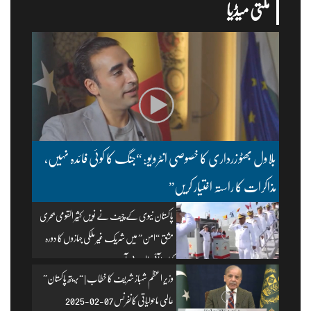
ملتی میڈیا
بلاول بھٹو زرداری کا خصوصی انٹرویو: “جنگ کا کوئی فائدہ نہیں،
مذاکرات کا راستہ اختیار کریں”
پاکستان نیوی کے چیف نے نویں کثیر القومی بحری
مشق “امن” میں شریک غیر ملکی جہازوں کا دورہ
کیا۔ | آئی ایس پی آر
وزیرِ اعظم شہباز شریف کا خطاب | “بریتھ پاکستان”
عالمی ماحولیاتی کانفرنس 07-02-2025