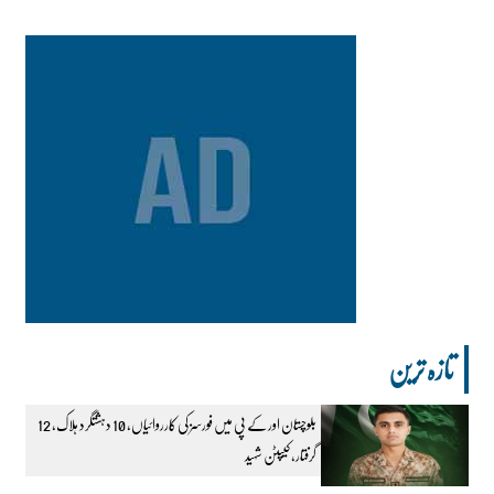
تازہ ترین
بلوچستان اور کے پی میں فورسز کی کارروائیاں، 10 دہشتگرد ہلاک، 12
گرفتار، کیپٹن شہید