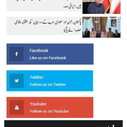
ہیں: ایرانی صدر
پاکستان، ترکیہ اور سعودی عرب کے درمیان ’مکہ مشترکہ دفاعی
معاہدہ‘ طے پا گیا