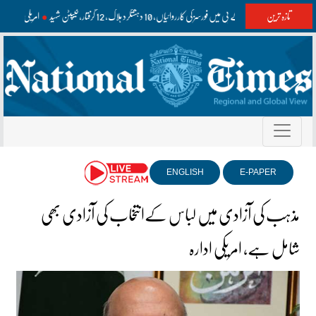
تازہ ترین
بلوچستان اور کے پی میں فورسز کی کارروائیاں، 10 دہشتگرد ہلاک، 12 گرفتار، کیپٹن شہید
امریکی مسلح
ENGLISH
E-PAPER
مذہب کی آزادی میں لباس کےانتخاب کی آزادی بھی
شامل ہے، امریکی ادارہ