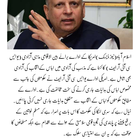
اسلام آ باد(نیوز ڈیسک)امریکا کے ادارے برائے بین الاقوامی مذہبی آزادی (یو ایس
سی آئی آر ایف) کا کہنا ہے کہ مذہب کی آزادی میں لباس کےانتخاب کی آزادی
بھی شامل ہے۔امریکی ادارے یو ایس سی آئی آر ایف نے حکومتوں کی جانب سے
مخصوص لباس کی ہدایات جاری کرنے کی سخت مخالفت کی ہے۔ادارے کے
مطابق حکومتوں کو لباس کے انتخاب سے متعلق ہدایات جاری نہیں کرنی چاہئیں۔
خیال رہے کہ سری لنکا کی حکومت کا اس بات پر اصرار ہے کہ مسلم خواتین کے
برقع پہننے پر پابندی کی تجویز قومی سلامتی کے حوالے سے اقدام ہے جبکہ مسلمانوں کا
مؤقف ہے کہ یہ ان سے امتیازی سلوک ہے۔