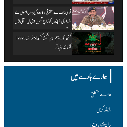
آرمی چیف نے مظفرآباد کا دورہ کیا، جہاں انہوں نے
شہداء کی قربانیوں کو خراجِ تحسین پیش کیا۔ | آئی ایس
پی آر
کشمیر ایک زخم | یومِ یکجہتی کشمیر | 5 فروری 2025 |
آئی ایس پی آر
ہمارے بارے میں
ہما رے متعلق
رابطہ کریں
پرا ئیویسی پولسیی