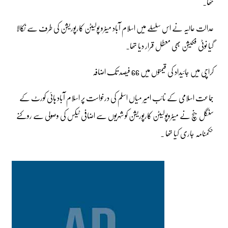
تھا۔
عدالت عالیہ نے اس سلسلے میں اسلام آباد میٹرو پولیٹن کارپوریشن کی طرف سے نکالا
گیا نوٹی فکیشن بھی معطل قرار دیا تھا۔
کراچی میں جائیداد کی قیمتوں میں 66 فیصد تک اضافہ
جماعت اسلامی کے نائب امیر میاں اسلم کی درخواست پر اسلام آباد ہائی کورٹ کے
سنگل بنچ نے میٹروپولیٹن کارپوریشن کو شہریوں سے اضافی ٹیکس کی وصولی سے روکنے
حکمنامہ جاری کیا تھا ۔