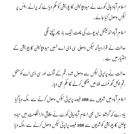
اسلام آباد ہائی کورٹ نے میٹروپولیٹن کارپوریشن کو حکم دیا ہے کہ پرانے ریٹس پر
ٹیکس وصول کیا جائے۔
اسلام آباد انٹرنیشنل ایئر پورٹ کی چھت ایک بار پھر ٹپکنے لگی
عدالت نے قرار دیا کہ ٹیکس وصولی سی ڈی اے نہیں میٹروپولیٹن کارپوریشن کے
اختیار میں ہے۔
عدالت نے پراپرٹی ٹیکس سے وصول شدہ رقم کے آڈٹ اور سی ڈی اے کو مکمل
رقم لوکل گورنمنٹ فنڈ میں منتقل کرنے کا حکم بھی دیا۔
اسلام آباد میں شہریوں سے 300 فیصد پراپرٹی ٹیکس وصول کرنے سے روک دیا گیا
یاد رہے کہ گزشتہ سال بھی اسلام آباد ہائی کورٹ نے وفاقی دارالحکومت میں میٹرو
پولٹن کارپوریشن کو شہریوں سے 300 فیصد پراپرٹی ٹیکس وصول کرنے سے روک دیا