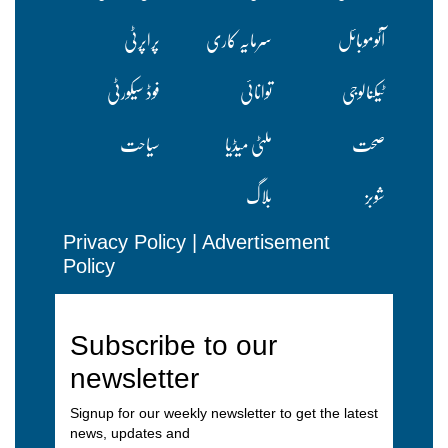
آٹوموبائل
سرمایہ کاری
پراپرٹی
ٹیکنالوجی
توانائی
فوڈ سیکورٹی
صحت
ملٹی میڈیا
سیاحت
شوبز
بلاگ
Privacy Policy
|
Advertisement
Policy
Subscribe to our
newsletter
Signup for our weekly newsletter to get the latest
news, updates and