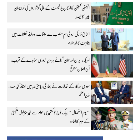
الیکشن کمیشن کا ارکانِ پارلیمنٹ کے مالی گوشواروں کی خود چھان
بین کا فیصلہ
اسحاق ڈار کی اردنی ہم منصب سے ملاقات، دوطرفہ تعلقات میں
پیشرفت کا خیرمقدم
امریکہ، ایران اور عمان آبنائے ہرمز پر عبوری معاہدے کے قریب،
آج اعلان متوقع
مودی سرکار کے اقدامات نے بھارتی ریاستی جبر میں اضافہ کیا: صدر،
وزیراعظم
’’یوم استحصال‘‘: پاک فوج کا کشمیری عوام سے غیر متزلزل یکجہتی
کے عزم کا اعادہ