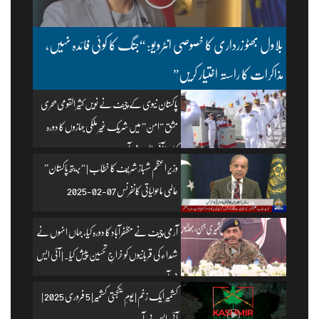
بلاول بھٹو زرداری کا خصوصی انٹرویو: “جنگ کا کوئی فائدہ نہیں،
مذاکرات کا راستہ اختیار کریں”
پاکستان نیوی کے چیف نے نویں کثیر القومی بحری
مشق “امن” میں شریک غیر ملکی جہازوں کا دورہ
کیا۔ | آئی ایس پی آر
وزیرِ اعظم شہباز شریف کا خطاب | “بریتھ پاکستان”
عالمی ماحولیاتی کانفرنس 07-02-2025
آرمی چیف نے مظفرآباد کا دورہ کیا، جہاں انہوں نے
شہداء کی قربانیوں کو خراجِ تحسین پیش کیا۔ | آئی ایس
پی آر
کشمیر ایک زخم | یومِ یکجہتی کشمیر | 5 فروری 2025 |
آئی ایس پی آر