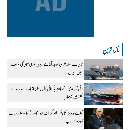
تازہ ترین
عمان سے ممکنہ بحری معاہدہ آبنائے ہرمز کی فوری بحالی کی ضمانت
نہیں: ایران
حوثی ناکہ بندی کے باوجود پاکستانی تیل بردار جہاز باب المندب سے
نکلنے میں کامیاب
آبنائے ہرمز نہ کھلی تو ایران کو سخت فوجی کارروائی کا سامنا کرنا پڑے
گا: ڈونلڈ ٹرمپ