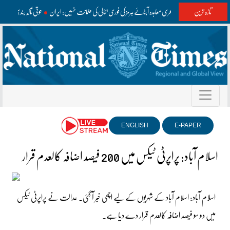
تازہ ترین
عمان سے ممکنہ بحری معاہدہ آبنائے ہرمز کی فوری بحالی کی ضمانت نہیں: ایران
حوثی ناکہ بندی کے 
ENGLISH
E-PAPER
اسلام آباد: پراپرٹی ٹیکس میں 200 فیصد اضافہ کالعدم قرار
اسلام آباد: اسلام آباد کے شہریوں کے لیے اچھی خبر آ گئی۔ عدالت نے پراپرٹی ٹیکس
میں دو سو فیصد اضافہ کالعدم قرار دے دیا ہے۔