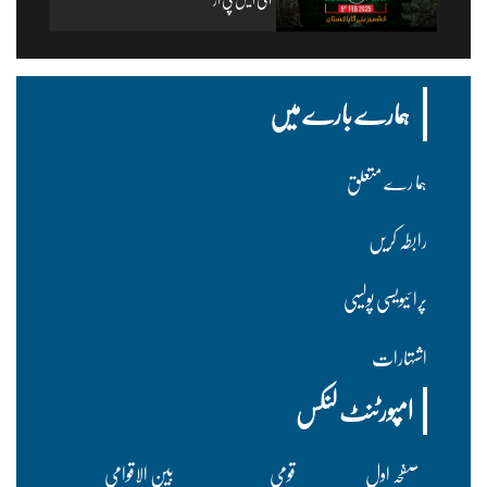
ہمارے بارے میں
ہما رے متعلق
رابطہ کریں
پرا ئیویسی پولسیی
اشتہارات
امپورٹنٹ لنکس
صفحہ اول
قومی
بین الاقوامی