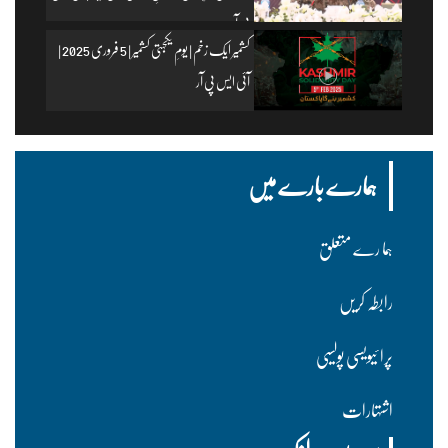
پی آر
کشمیر ایک زخم | یومِ یکجہتی کشمیر | 5 فروری 2025 |
آئی ایس پی آر
ہمارے بارے میں
ہما رے متعلق
رابطہ کریں
پرا ئیویسی پولسیی
اشتہارات