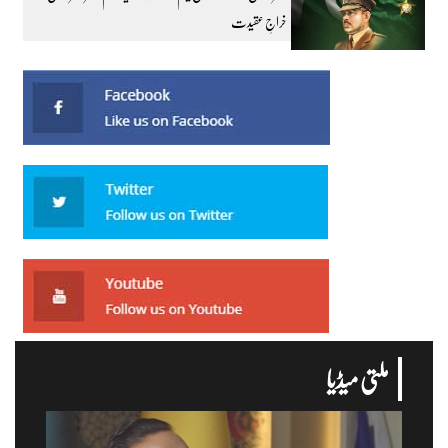
خراجِ عقیدت
ملتی میڈیا