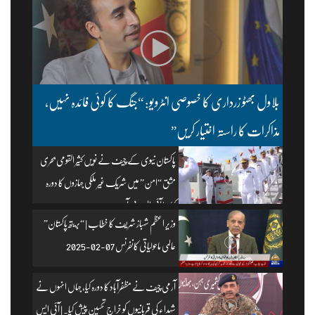
بلاول بھٹو زرداری کا خصوصی انٹرویو: “جنگ کا کوئی فائدہ نہیں،
مذاکرات کا راستہ اختیار کریں”
پاکستان نیوی کے چیف نے نویں کثیر القومی بحری
مشق “امن” میں شریک غیر ملکی جہازوں کا دورہ
کیا۔ | آئی ایس پی آر
وزیرِ اعظم شہباز شریف کا خطاب | “بریتھ پاکستان”
عالمی ماحولیاتی کانفرنس 07-02-2025
آرمی چیف نے مظفرآباد کا دورہ کیا، جہاں انہوں نے
شہداء کی قربانیوں کو خراجِ تحسین پیش کیا۔ | آئی ایس