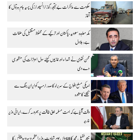
حکومت سے مذاکرات بے نتیجہ: گڈز ٹرانسپورٹرز کی پہیہ جام ہڑتال کا
آغاز
مکہ معاہدہ سعودیہ، پاکستان اور ترکیے کے محفوظ مستقبل کی ضمانت
ہے: بلاول
محسن نقوی نے شہداء اور غازیوں کیلئے سول اعزازات کی منظوری
دے دی
امریکی مسلح افواج کے سربراہ کا صدر ٹرمپ کو ایران جنگ سے
نکلنے کا مشورہ
وقت آگیا ہے کہ امت مسلمہ اپنی طاقت پر بھروسہ کرے، ایرانی وزیر
خارجہ
میجر طفیل محمد کا 68 واں یوم شہادت، وزیراعظم و سروسز چیفس کا