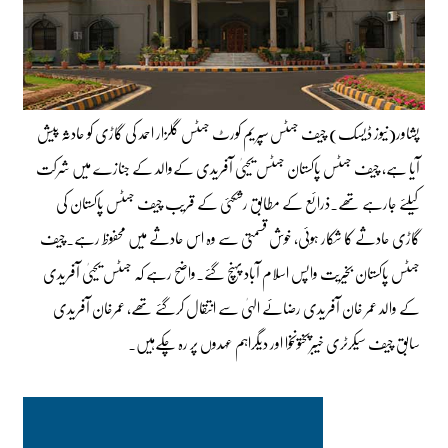
پشاور(نیوز ڈیسک) چیف جسٹس سپریم کورٹ جسٹس گلزار احمد کی گاڑی کو حادثہ پیش
آیا ہے، چیف جسٹس پاکستان جسٹس یحییٰ آفریدی کےوالد کے جنازے میں شرکت
کیلئے جارہے تھے۔ذرائع کے مطابق رشکئی کے قریب چیف جسٹس پاکستان کی
گاڑی حادثے کا شکار ہوئی، خوش قسمتی سے وہ اس حادثے میں محفوظ رہے۔چیف
جسٹس پاکستان بخیریت واپس اسلام آباد پہنچ گئے۔واضح رہے کہ جسٹس یحییٰ آفریدی
کے والد عمر خان آفریدی رضائے الہیٰ سے انتقال کرگئے تھے، عمرخان آفریدی
سابق چیف سیکرٹری خیبرپختونخوا اور دیگراہم عہدوں پر رہ چکےہیں۔