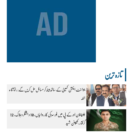
تازہ ترین
جوائنٹ ایکشن کمیٹی کے ساتھ بیٹھ کر مسائل حل کریں گے: رانا ثناء
اللہ
بلوچستان اور کے پی میں فورسز کی کارروائیاں، 10 دہشتگرد ہلاک، 12
گرفتار، کیپٹن شہید