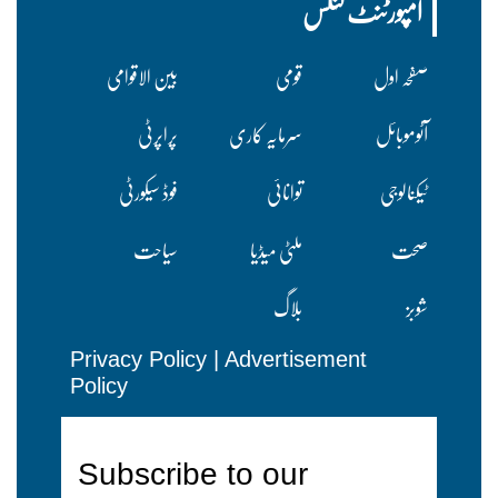
امپورٹنٹ لنکس
صفحہ اول
قومی
بین الاقوامی
آٹوموبائل
سرمایہ کاری
پراپرٹی
ٹیکنالوجی
توانائی
فوڈ سیکورٹی
صحت
ملٹی میڈیا
سیاحت
شوبز
بلاگ
Privacy Policy
|
Advertisement
Policy
Subscribe to our