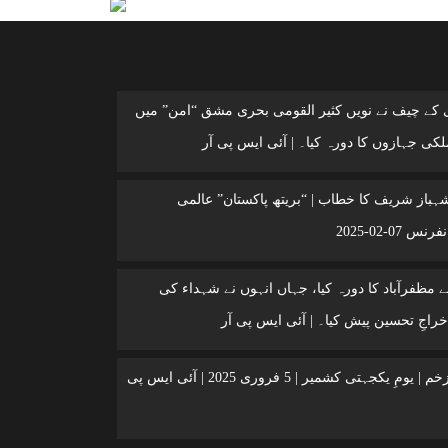
ی کے چیف نے نویں کثیر القومی بحری مشق “امن” میں
کی جہازوں کا دورہ کیا۔ | آئی ایس پی آر
شہباز شریف کا خطاب | “بریتھ پاکستان” عالمی
 07-02-2025
 مظفرآباد کا دورہ کیا، جہاں انہوں نے شہداء کی
خراجِ تحسین پیش کیا۔ | آئی ایس پی آر
کشمیر ایک زخم | یومِ یکجہتی کشمیر | 5 فروری 2025 | آئی ایس پی