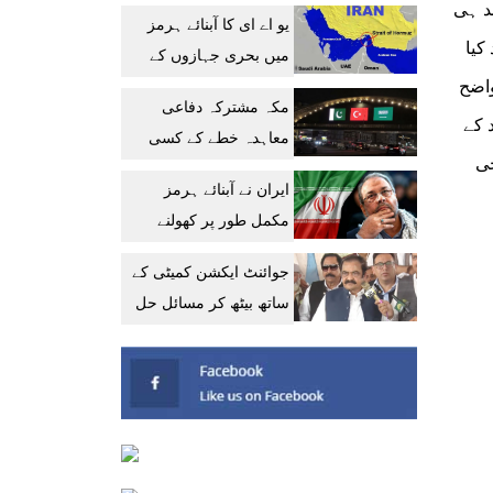
میں پیشرفت کا دعویٰ
سی پر عمل درآمد ہوگا، سندھ میں تمام تعلیمی ادارے 50 فیصد ہی
یو اے ای کا آبنائے ہرمز
کیا
میں بحری جہازوں کے
ہیں۔واضح
تحفظ پر تشویش کا
مکہ مشترکہ دفاعی
اظہار
د کے
معاہدہ خطے کے کسی
حی
ملک کیلئے خطرہ نہیں:
ایران نے آبنائے ہرمز
سعودی عہدیدار
مکمل طور پر کھولنے
کیلئے امریکا کو 6 شرائط
جوائنٹ ایکشن کمیٹی کے
پیش کر دیں
ساتھ بیٹھ کر مسائل حل
کریں گے: رانا ثناء اللہ