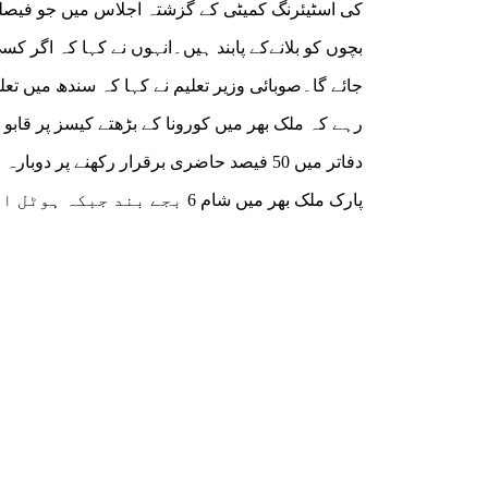
بچوں کو بلانےکے پابند ہیں۔انہوں نے کہا کہ اگر کسی
رہے کہ ملک بھر میں کورونا کے بڑھتے کیسز پر قابو پا
دفاتر میں 50 فیصد حاضری برقرار رکھنے پر 
پارک ملک بھر میں شام 6 بجے بند جبکہ ہوٹل اور ریسٹورنٹس کے باہر بیٹھ کر کھانے کی اجازت ہوگی۔