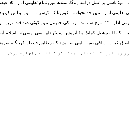
کی اسٹیئرنگ کمیٹی کے گزشتہ اجلاس میں جو فیصلے ہوئےا
 تعلیمی ادارے میں خدانخواستہ کورونا کے کیسز آتے ہیں تو اس کو بند 
جائے گا۔صوبائی وزیر تعلیم نے کہا کہ سندھ میں تعلیمی ادارے 15 مارچ سے بند ہونے کی خبروں میں کوئی صداقت ن
نے کے لئے نیشنل کمانڈ اینڈ آپریشن سینٹر (این سی اوسی)نے اسلام آبا
دوبارہ اتفاق کیا ہے۔باقی صوبے اپنی صوابدید کے مطابق فیصلہ کرینگے، تفری