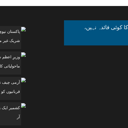
ا کوئی فائدہ نہیں،
پاکستان نیو
شریک غیر مل
وزیرِ اعظم 
ماحولیاتی کانفرنس
آرمی چیف نے
قربانیوں کو 
آر