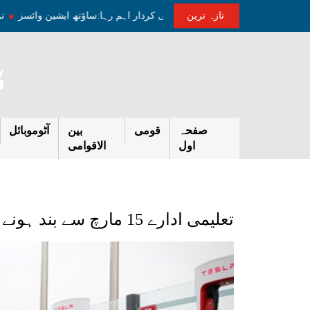
تازہ ترین
ران کشیدگی کم کرنے میں پاکستان کا ثالثی کردار اہم رہا:ساؤتھ ایشین وائسز
صفحہ
قومی
بین
آٹوموبائل
اول
الاقوامی
تعلیمی ادارے 15 مارچ سے بند ہونے کی خبروں میں صداقت نہیں: سعید غنی