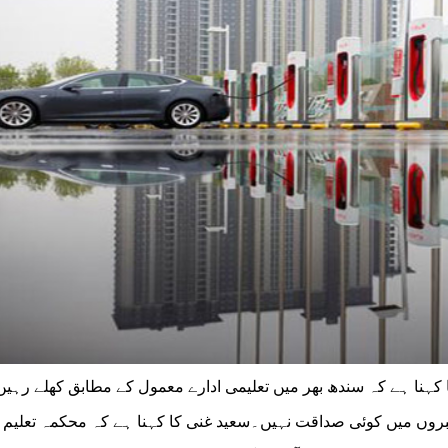
کا کہنا ہے کہ سندھ بھر میں تعلیمی ادارے معمول کے مطابق کھلے رہیں
چ سے بند ہونے کی خبروں میں کوئی صداقت نہیں۔سعید غنی کا کہنا ہے کہ محکمہ تعلی