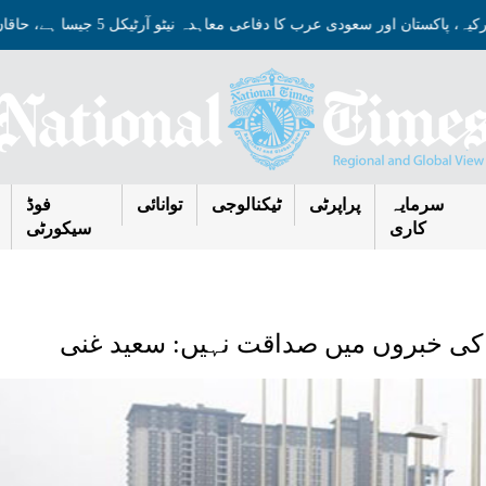
ترکیہ، پاکستان اور سعودی عرب کا دفاعی معاہدہ نیٹو آرٹیکل 5 جیسا ہے، حاقان فیدان
سرمایہ
پراپرٹی
ٹیکنالوجی
توانائی
فوڈ
کاری
سیکورٹی