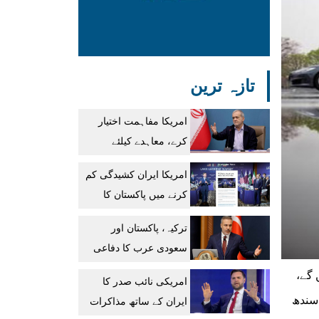
تازہ ترین
امریکا مفاہمت اختیار
کرے، معاہدے کیلئے
موجودہ صورتحال بہترین
امریکا ایران کشیدگی کم
ہے: ایرانی صدر
کرنے میں پاکستان کا
ثالثی کردار اہم
ترکیہ، پاکستان اور
رہا:ساؤتھ ایشین وائسز
سعودی عرب کا دفاعی
معاہدہ نیٹو آرٹیکل 5
 گے،
امریکی نائب صدر کا
جیسا ہے، حاقان فیدان
م سندھ
ایران کے ساتھ مذاکرات