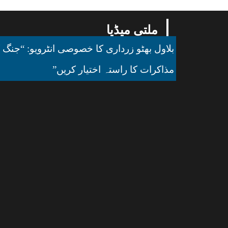
ملتی میڈیا
بلاول بھٹو زرداری کا خصوصی انٹرویو: “جنگ ک
مذاکرات کا راستہ اختیار کریں”