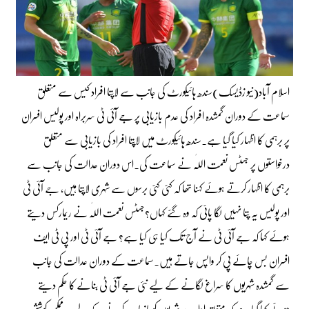
اسلام آباد(نیو زڈیسک)سندھ ہائیکورٹ کی جانب سے لاپتا افراد کیس سے متعلق
سماعت کے دوران گمشدہ افراد کی عدم بازیابی پر جے آئی ٹی سربراہ اور پولیس افسران
پر برہمی کا اظہار کیا گیا ہے۔سندھ ہائیکورٹ میں لاپتا افراد کی بازیابی سے متعلق
درخواستوں پر جسٹس نعمت اللّٰہ نے سماعت کی۔اس دوران عدالت کی جانب سے
برہمی کا اظہار کرتے ہوئے کہنا تھا کہ کئی کئی برسوں سے شہری لاپتا ہیں، جے آئی ٹی
اور پولیس یہ پتا نہیں لگا پائی کہ وہ گئے کہاں؟جسٹس نعمت اللّٰہ نے ریمارکس دیتے
ہوئے کہا کہ جے آئی ٹی نے آج تک کیا ہی کیا ہے؟ جے آئی ٹی اور پی ٹی ایف
افسران بس چائے پی کر واپس جاتے ہیں۔سماعت کے دوران عدالت کی جانب
سے گمشدہ شہریوں کا سراغ لگانے کے لیے نئی جے آئی ٹی بنانے کا حکم دیتے
ہوئے کہا گیا ہے کہ متعلقہ ادارے شہریوں کو بازیاب کرنے کے لیے ہر ممکن کوشش