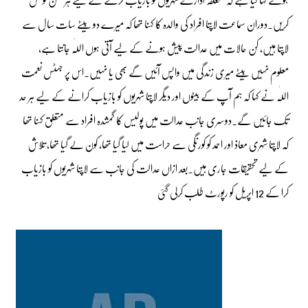
کریں۔دوران سماعت لاپتا افراد کی والدہ کا کہنا تھا کہ میرے دو بیٹے سات سال سے
لاپتا ہیں، کن حالات میں عدالت پیش ہونے کے لیے آتی ہوں اللّٰہ جانتا ہے،
معلوم نہیں بیٹے میری زندگی میں واپس آئیں گے بھی یا نہیں۔اس پر جسٹس نعمت
اللّٰہ نے کہا کہ ہم آپ کے بیٹوں اور دیگر لاپتا شہریوں کو بازیاب کرانے کے لیے ہر حد
تک جائیں گے۔دوسری جانب عدالت میں پولیس کا گمشدہ افراد سے متعلق کہنا تھا
کہ لاپتا شہری معاذ اور احمد کو کورنگی سے حراست میں لیا گیا تھا، کون لے گیا تھا، تلاش
کے لیے تحقیقات جاری ہیں۔بعد ازاں عدالت کی جانب سے لاپتا شہریوں کو بازیاب
کرا کے 12 اپریل کو رپورٹ طلب کرلی گئی