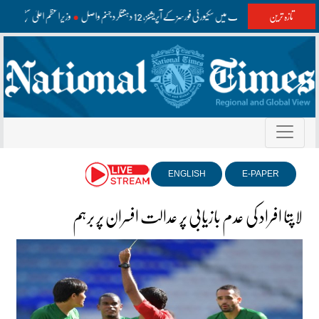
تازہ ترین
واشک اور مستونگ میں سکیورٹی فورسز کے آپریشنز، 12 دہشتگرد جہنم واصل
وزیراعظم اعلیٰ سطح کے
ENGLISH
E-PAPER
لاپتا افراد کی عدم بازیابی پر عدالت افسران پر برہم