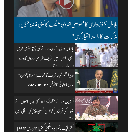
بلاول بھٹو زرداری کا خصوصی انٹرویو: “جنگ کا کوئی فائدہ نہیں،
مذاکرات کا راستہ اختیار کریں”
پاکستان نیوی کے چیف نے نویں کثیر القومی بحری
مشق “امن” میں شریک غیر ملکی جہازوں کا دورہ
کیا۔ | آئی ایس پی آر
وزیرِ اعظم شہباز شریف کا خطاب | “بریتھ پاکستان”
عالمی ماحولیاتی کانفرنس 07-02-2025
آرمی چیف نے مظفرآباد کا دورہ کیا، جہاں انہوں نے
شہداء کی قربانیوں کو خراجِ تحسین پیش کیا۔ | آئی ایس
پی آر
کشمیر ایک زخم | یومِ یکجہتی کشمیر | 5 فروری 2025 |