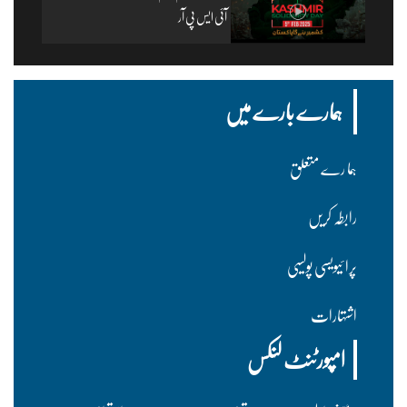
آئی ایس پی آر
ہمارے بارے میں
ہما رے متعلق
رابطہ کریں
پرا ئیویسی پولسیی
اشتہارات
امپورٹنٹ لنکس