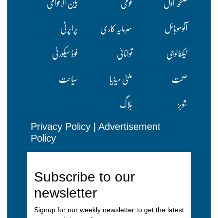
صفحہ اول
قومی
بین الاقوامی
آٹوموبائل
سرمایہ کاری
پراپرٹی
ٹیکنالوجی
توانائی
فوڈ سیکورٹی
صحت
ملٹی میڈیا
سیاحت
شوبز
بلاگ
Privacy Policy
|
Advertisement
Policy
Subscribe to our
newsletter
Signup for our weekly newsletter to get the latest