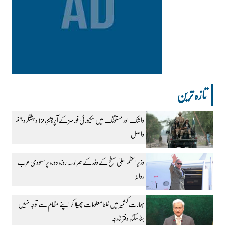
تازہ ترین
واشک اور مستونگ میں سکیورٹی فورسز کے آپریشنز، 12 دہشتگرد جہنم
واصل
وزیراعظم اعلیٰ سطح کے وفد کے ہمراہ سہ روزہ دورہ پر سعودی عرب
روانہ
بھارت کشمیر میں غلط معلومات پھیلا کر اپنے مظالم سے توجہ نہیں
ہٹا سکتا: دفتر خارجہ