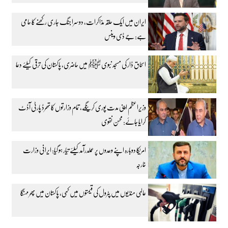
ایران میں ایک حلقہ مذاکرات، دوسرا جنگ جاری رکھنے کا حامی
ہے: جے ڈی وینس
اسحاق ڈار کی مسجد نبوی ﷺ میں حاضری، پاکستان کی ترقی کیلئے دعا
وزیراعظم اپنی مدت پوری کرینگے، تمام وزارتوں کا تھرڈ پارٹی آڈٹ
کرایا جائے: محسن نقوی
امریکا دوبارہ اپنے وعدوں پر عملدرآمد کیلئے تیار ہو گیا: ایرانی وزارت
خارجہ
عالمی منڈیوں میں پٹرول کی قیمتوں میں کمی، پاکستان میں پھر مہنگا