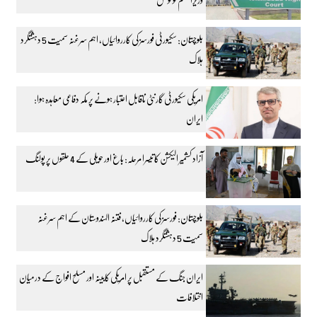
بلوچستان: سکیورٹی فورسز کی کارروائیاں، اہم سرغنہ سمیت 5 دہشتگرد
ہلاک
امریکی سکیورٹی گارنٹی ناقابل اعتبار ہونے پر مکہ دفاعی معاہدہ ہوا:
ایران
آزاد کشمیر الیکشن کا تیسرا مرحلہ: باغ اور حویلی کے 4 حلقوں پر پولنگ
بلوچستان: فورسز کی کارروائیاں، فتنہ الہندوستان کے اہم سرغنہ
سمیت 5 دہشتگرد ہلاک
ایران جنگ کے مستقبل پر امریکی کابینہ اور مسلح افواج کے درمیان
اختلافات