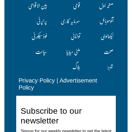
صفحہ اول
قومی
بین الاقوامی
آٹوموبائل
سرمایہ کاری
پراپرٹی
ٹیکنالوجی
توانائی
فوڈ سیکورٹی
صحت
ملٹی میڈیا
سیاحت
شوبز
بلاگ
Privacy Policy
|
Advertisement
Policy
Subscribe to our
newsletter
Signup for our weekly newsletter to get the latest