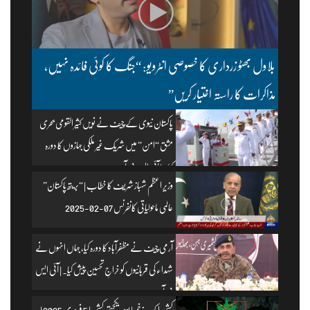
بلاول بھٹو زرداری کا خصوصی انٹرویو: “جنگ کا کوئی فائدہ نہیں،
مذاکرات کا راستہ اختیار کریں”
پاکستان نیوی کے چیف نے نویں کثیر القومی بحری
مشق “امن” میں شریک غیر ملکی جہازوں کا دورہ
کیا۔ | آئی ایس پی آر
وزیرِ اعظم شہباز شریف کا خطاب | “بریتھ پاکستان”
عالمی ماحولیاتی کانفرنس 07-02-2025
آرمی چیف نے مظفرآباد کا دورہ کیا، جہاں انہوں نے
شہداء کی قربانیوں کو خراجِ تحسین پیش کیا۔ | آئی ایس
پی آر
کشمیر ایک زخم | یومِ یکجہتی کشمیر | 5 فروری 2025 |