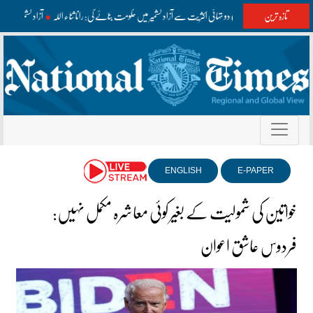
تازہ ترین
مسلم لیگ (ن) دو تہائی اکثریت سے آزاد کشمیر میں حکومت بنائے گی: رانا ثناء اللہ
آزاد کشمیر ا
ENGLISH
E-PAPER
خواتین کی شمولیت کے بغیر کوئی معاشرہ مکمل نہیں:
فردوس عاشق اعوان