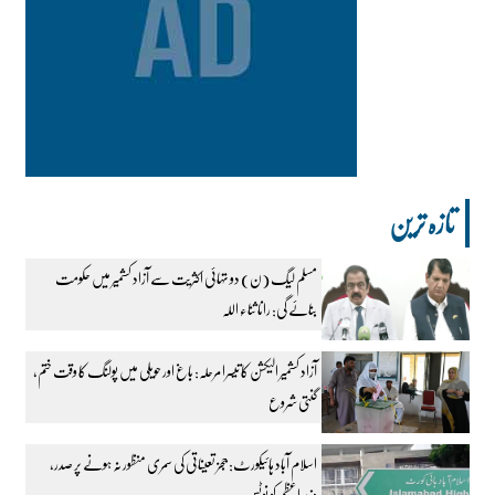
تازہ ترین
مسلم لیگ (ن) دو تہائی اکثریت سے آزاد کشمیر میں حکومت
بنائے گی: رانا ثناء اللہ
آزاد کشمیر الیکشن کا تیسرا مرحلہ: باغ اور حویلی میں پولنگ کا وقت ختم،
گنتی شروع
اسلام آباد ہائیکورٹ: ججز تعیناتی کی سمری منظور نہ ہونے پر صدر،
وزیراعظم کو نوٹس