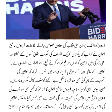
لاہور(نیوڈیسک ) وزیراعلیٰ پنجاب کی معاون خصوصی برائے اطلاعات فردوس عاشق
اعوان نے کہا ہے کہ پاکستان تحریک انصاف کی حکومت حقوق نسواں کے تحفظ اور
عملی زندگی میں خواتین کو یکساں مواقع فراہم کرنے کیلئے اہم اقدامات اٹھارہی ہے۔
خواتین کے عالمی دن کے موقع پر اپنے ٹویٹ میں انہوں نے کہا کہ خواتین کی
شمولیت کے بغیر کوئی بھی معاشرہ نامکمل ہے۔ کہنے کو صنف نازک مگر ہر بہادر ماں،
بہن، بیوی، بیٹی کو میرا سلام۔فردوس عاشق اعوان کا کہنا تھا کہ کسی بھی معاشرے کی
بہتری و ترقی میں خواتین کی اہمیت اور انکی محنت سے انکار نہیں کیا جاسکتا۔ خواتین
کی لازوال قربانیوں کو خراج تحسین پیش کرنے، معاشرے میں انکا جائز مقام اور حقوق