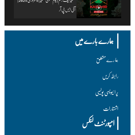
آئی ایس پی آر
ہمارے بارے میں
ہما رے متعلق
رابطہ کریں
پرا ئیویسی پولسیی
اشتہارات
امپورٹنٹ لنکس