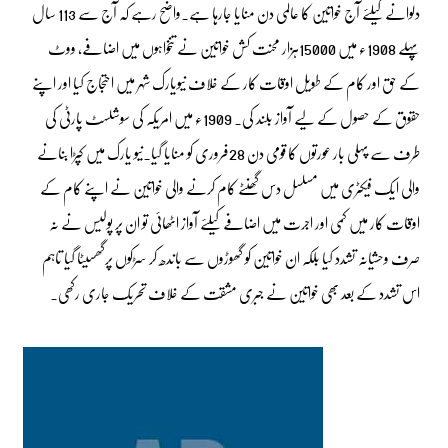
دلوانے کیلئے آج خواتین کا عالمی دن منایا جارہا ہے۔واضح رہے کہ آج سے 113 سال
پہلے 1908ء میں 15000ہزار محنت کش خواتین نے تنخواہوں میں اضافے، ووٹ
کے حق اور کام کے طویل اوقات کار کے خلاف نیویارک شہر میں احتجاج کیا اور اپنے
حقوق کے حصول کے لیے آواز بلند کی۔ 1909ء میں امریکہ کی سوشلسٹ پارٹی کی
طرف سے پہلی بار عورتوں کا قومی دن 28فروری کو منایا گیا۔نیو یارک میں کپڑا بنانے
والی ایک فیکٹری میں مسلسل دس گھنٹے کام کرنے والی خواتین نے اپنے کام کے
اوقات کار میں کمی اور اجرت میں اضافے کیلئے آواز اٹھائی تو ان پر پولیس نے نہ
صرف وحشیانہ تشدد کیا بلکہ ان خواتین کو گھوڑوں سے باندھ کر سڑکوں پرگھسیٹا گیا تاہم
اس تشدد کے بعد بھی خواتین نے جبری مشقت کے خلاف تحریک جاری رکھی۔