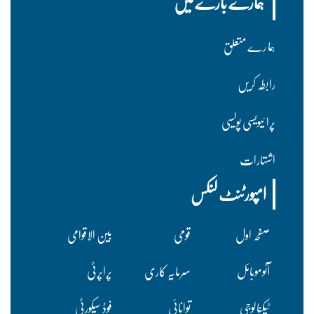
ہمارے بارے میں
ہما رے متعلق
رابطہ کریں
پرا ئیویسی پولسیی
اشتہارات
امپورٹنٹ لنکس
صفحہ اول
قومی
بین الاقوامی
آٹوموبائل
سرمایہ کاری
پراپرٹی
ٹیکنالوجی
توانائی
فوڈ سیکورٹی