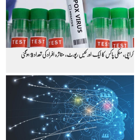
کراچی، منکی پاکس کا ایک اور کیس رپورٹ، متاثرہ افراد کی تعداد 9 ہوگئی