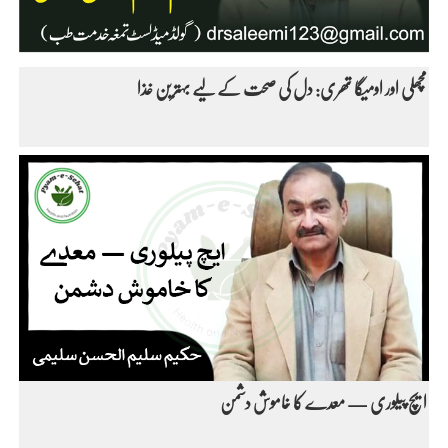
مچھلی اور اومیگا تھری: دل کی صحت کے لیے بہترین غذا
ایچ پیلوری — معدے کا خاموش دشمن