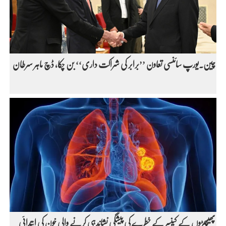
چین۔یورپ سائنسی تعاون ’’برابر کی شراکت داری‘‘ بن چکا، ڈچ ماہر سرطان
پھیپھڑوں کے کینسر کے خطرے کی پیشگی نشاندہی کرنے والی خون کی ابتدائی