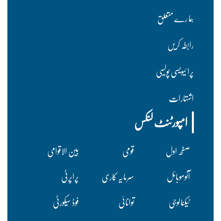
ہما رے متعلق
رابطہ کریں
پرا ئیویسی پولسیی
اشتہارات
امپورٹنٹ لنکس
صفحہ اول
قومی
بین الاقوامی
آٹوموبائل
سرمایہ کاری
پراپرٹی
ٹیکنالوجی
توانائی
فوڈ سیکورٹی