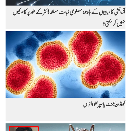
آزمائشی کامیابیوں کے باوجود مصنوعی ذہانت مستند ڈاکٹر کے طور پر کام کیوں
نہیں کر سکتی؟
کووَڈ ویرئینٹ یا سپر فلو وائرس