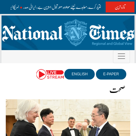
تازہ ترین
امریکا مفاہمت اختیار کرے، معاہدے کیلئے موجودہ صورتحال بہترین ہے: ایرانی صدر
امریکا ایر
ENGLISH
E-PAPER
صحت