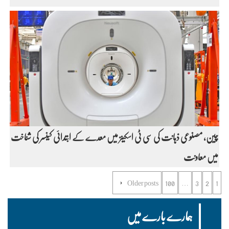
چین، مصنوعی ذہانت کی سی ٹی اسکینز میں معدے کے ابتدائی کینسر کی شناخت
میں معاونت
Older posts
100
…
3
2
1
ہمارے بارے میں